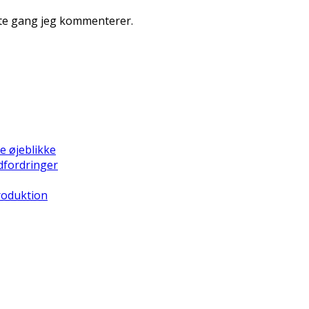
ste gang jeg kommenterer.
e øjeblikke
dfordringer
Produktion