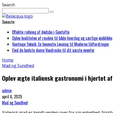
Search
Seneste
Effektiv rydning af dødsbo i Gentofte
Oplev kvaliteten af rosévin til både hverdag og særlige øjeblikke
Vantinge Teknik: En Innovativ Løsning til Moderne Udfordringer
Find de bedste dame Vandresko til dit næste eventyr
Home
Mad og Sundhed
Oplev ægte italiensk gastronomi i hjertet a
admin
april 6, 2025
Mad og Sundhed
Italiensk mad er kendt verden over for sin enkelhed, friskh