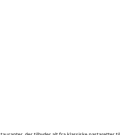
ranter, der tilbyder alt fra klassiske pastaretter til