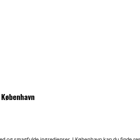
f København
ed og smagfulde ingredienser. I København kan du finde restau