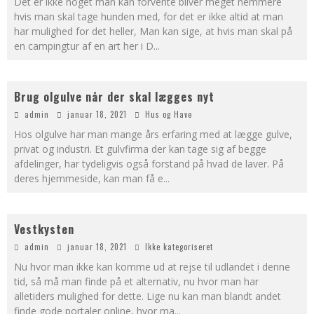
Det er ikke noget man kan forvente bliver meget nemmere
hvis man skal tage hunden med, for det er ikke altid at man
har mulighed for det heller, Man kan sige, at hvis man skal på
en campingtur af en art her i D
...
Brug olgulve når der skal lægges nyt
admin
januar 18, 2021
Hus og Have
Hos olgulve har man mange års erfaring med at lægge gulve,
privat og industri. Et gulvfirma der kan tage sig af begge
afdelinger, har tydeligvis også forstand på hvad de laver. På
deres hjemmeside, kan man få e
...
Vestkysten
admin
januar 18, 2021
Ikke kategoriseret
Nu hvor man ikke kan komme ud at rejse til udlandet i denne
tid, så må man finde på et alternativ, nu hvor man har
alletiders mulighed for dette. Lige nu kan man blandt andet
finde gode portaler online, hvor ma
...