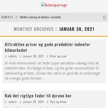
SENESTE
Effektiv rydning af dødsbo i Gentofte
Oplev kvaliteten af rosévin til både hverdag og særlige øjeblikke
MONTHLY ARCHIVES
JANUAR 30, 2021
Vantinge Teknik: En Innovativ Løsning til Moderne Udfordringer
Attraktive priser og gode produkter indenfor
Find de bedste dame Vandresko til dit næste eventyr
bilmarkedet
admin
januar 30, 2021
Biler og sjov
Er man interesseret i at finde super attraktive udvalg med alt
indenfor biler, fra fælge til dæk, og fra gode serviceaftaler til
opbevaring af dæk, så kan det være en god ide at undersøge
de mange gode firmaer
...
Køb det rigtige foder til dyrene her
admin
januar 20, 2021
Hus og Have