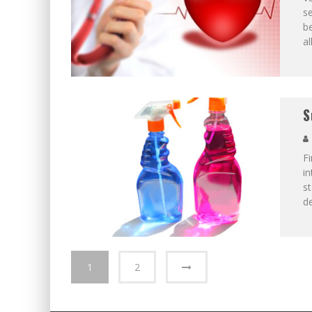
se
be
a
S
Fi
in
st
d
1
2