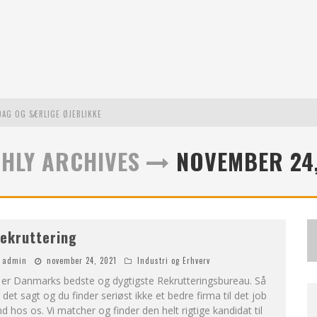
DAG OG SÆRLIGE ØJEBLIKKE
L MODERNE UDFORDRINGER
HLY ARCHIVES
NOVEMBER 24,
STE EVENTYR
ekruttering
admin
november 24, 2021
Industri og Erhverv
 er Danmarks bedste og dygtigste Rekrutteringsbureau. Så
 det sagt og du finder seriøst ikke et bedre firma til det job
d hos os. Vi matcher og finder den helt rigtige kandidat til