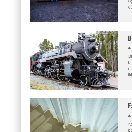
og
de
B
Bi
ko
de
i
F
Kø
po