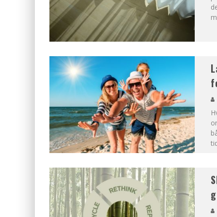
de
mo
L
f
Hv
o
b
ti
S
g