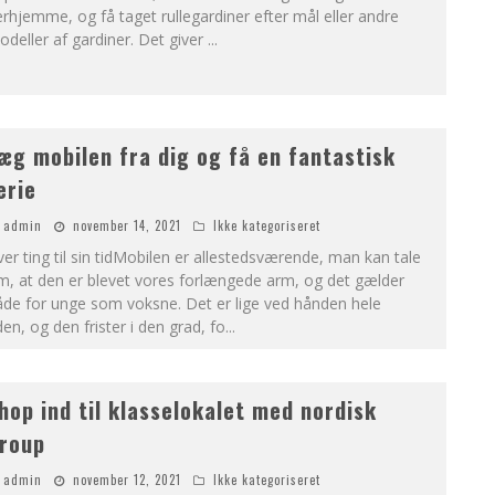
rhjemme, og få taget rullegardiner efter mål eller andre
deller af gardiner. Det giver
...
æg mobilen fra dig og få en fantastisk
erie
admin
november 14, 2021
Ikke kategoriseret
er ting til sin tidMobilen er allestedsværende, man kan tale
m, at den er blevet vores forlængede arm, og det gælder
åde for unge som voksne. Det er lige ved hånden hele
den, og den frister i den grad, fo
...
hop ind til klasselokalet med nordisk
roup
admin
november 12, 2021
Ikke kategoriseret