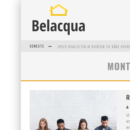
SENESTE
OPLEV KVALITETEN AF ROSÉVIN TIL BÅDE HVER
VANTINGE TEKNIK: EN INNOVATIV LØSNING TI
MONT
FIND DE BEDSTE DAME VANDRESKO TIL DIT NÆ
EFFEKTIV RYDNING AF DØDSBO I GENTOFTE
R
Vi
er
en