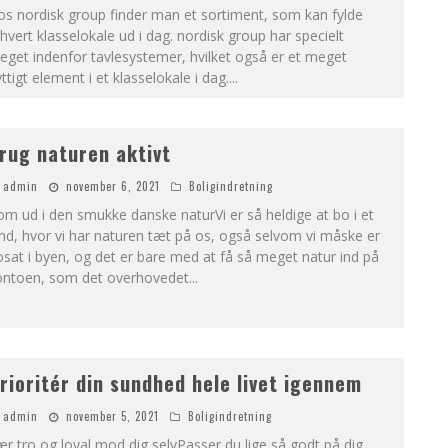
s nordisk group finder man et sortiment, som kan fylde
hvert klasselokale ud i dag. nordisk group har specielt
get indenfor tavlesystemer, hvilket også er et meget
ttigt element i et klasselokale i dag.
...
rug naturen aktivt
admin
november 6, 2021
Boligindretning
m ud i den smukke danske naturVi er så heldige at bo i et
nd, hvor vi har naturen tæt på os, også selvom vi måske er
sat i byen, og det er bare med at få så meget natur ind på
ontoen, som det overhovedet
...
rioritér din sundhed hele livet igennem
admin
november 5, 2021
Boligindretning
r tro og loyal mod dig selvPasser du lige så godt på dig