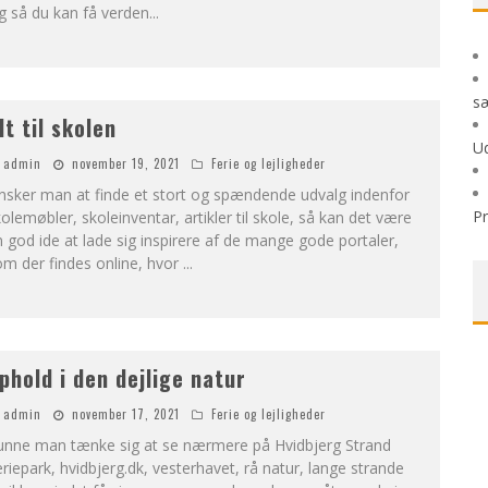
g så du kan få verden
...
sæ
lt til skolen
Ud
admin
november 19, 2021
Ferie og lejligheder
nsker man at finde et stort og spændende udvalg indenfor
P
olemøbler, skoleinventar, artikler til skole, så kan det være
 god ide at lade sig inspirere af de mange gode portaler,
m der findes online, hvor
...
phold i den dejlige natur
admin
november 17, 2021
Ferie og lejligheder
unne man tænke sig at se nærmere på Hvidbjerg Strand
riepark, hvidbjerg.dk, vesterhavet, rå natur, lange strande