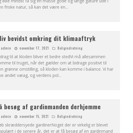
 ikke mindst få sig en masse gode og lange gåture ude i
n friske natur, så kan det være en
...
liv bevidst omkring dit klimaaftryk
admin
november 17, 2021
Boligindretning
drag til at kloden bliver et bedre stedVi må allesammen
mme til truget, når det gælder om at bidrage positivt til
n grønne omstilling, så kloden kan komme i balance. Vi har
kke andet væag, og verdens pol
...
å besøg af gardinmanden derhjemme
admin
november 15, 2021
Boligindretning
b skræddersyede gardinerNoget der er virkelig er blevet
pulært i de senere år, det er at få besøg af en gardinmand