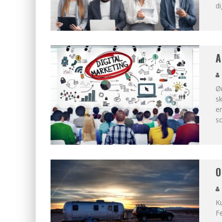
di
A
Ø
sk
en
so
O
K
Fe