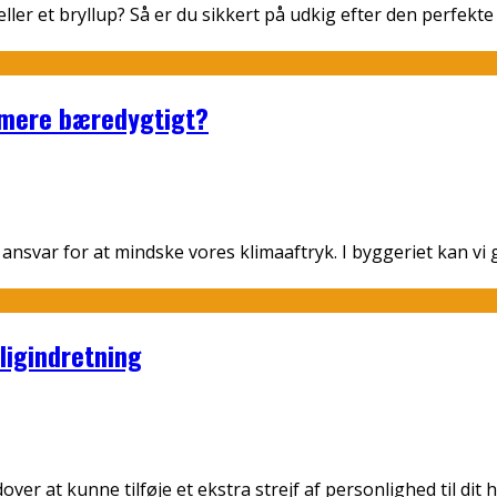
ller et bryllup? Så er du sikkert på udkig efter den perfek
 mere bæredygtigt?
r ansvar for at mindske vores klimaaftryk. I byggeriet kan v
oligindretning
dover at kunne tilføje et ekstra strejf af personlighed til di