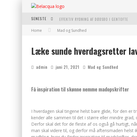
SENESTE
EFFEKTIV RYDNING AF DØDSBO I GENTOFTE
Home
Mad og Sundhed
OPLEV KVALITETEN AF ROSÉVIN TIL BÅDE HVERD
VANTINGE TEKNIK: EN INNOVATIV LØSNING TIL
Læke sunde hverdagsretter lav
FIND DE BEDSTE DAME VANDRESKO TIL DIT NÆS
admin
juni 21, 2021
Mad og Sundhed
Få inspiration til skønne nemme madopskrifter
I hverdagen skal tingene helst bare glide, for den er t
kender alle sammen til det i større eller mindre grad, 
Derfor skal det for de fleste af os også gå hurtigt, nå
man skal videre til, og derfor må aftensmaden helst i
madblog, hvor du finder inspiration til madskrifter, d