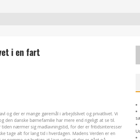
AG OG SÆRLIGE ØJEBLIKKE
 MODERNE UDFORDRINGER
et i en fart
TE EVENTYR
ravl og der er mange gøremål i arbejdslivet og privatlivet. Vi
sæ
og den danske børnefamilie har mere end rigeligt at se til.
r tiden nærmer sig madlavningstid, for der er fritidsinteresser
Ud
kke tage alt for lang tid i hverdagen. Madens Verden er en
er er nemme og hurtige at lave uden at der er gået på