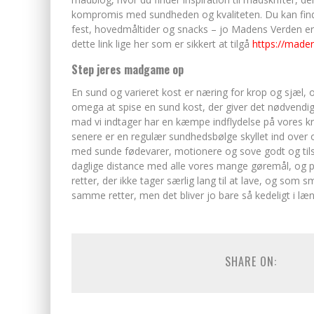
kompromis med sundheden og kvaliteten. Du kan finde ma
fest, hovedmåltider og snacks – jo Madens Verden er 
dette link lige her som er sikkert at tilgå
https://made
Step jeres madgame op
En sund og varieret kost er næring for krop og sjæl, o
omega at spise en sund kost, der giver det nødvendig
mad vi indtager har en kæmpe indflydelse på vores kro
senere er en regulær sundhedsbølge skyllet ind over os
med sunde fødevarer, motionere og sove godt og tilstr
daglige distance med alle vores mange gøremål, og
retter, der ikke tager særlig lang til at lave, og som
samme retter, men det bliver jo bare så kedeligt i læ
SHARE ON: