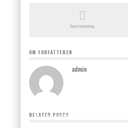
Xpertcleaning
OM FORFATTEREN
admin
RELATED POSTS
ALT, HVAD DU BEHØVER AT VIDE OM ALKOHOLFRI VIN
admin
august 11, 2023