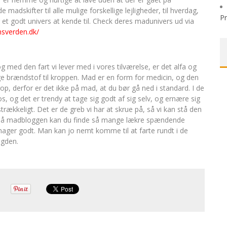
dskifter til alle mulige forskellige lejligheder, til hverdag,
P
et godt univers at kende til. Check deres madunivers ud via
nsverden.dk/
g med den fart vi lever med i vores tilværelse, er det alfa og
e brændstof til kroppen. Mad er en form for medicin, og den
p, derfor er det ikke på mad, at du bør gå ned i standard. I de
, og det er trendy at tage sig godt af sig selv, og ernære sig
ækkeligt. Det er de greb vi har at skrue på, så vi kan stå den
 på madbloggen kan du finde så mange lækre spændende
 smager godt. Man kan jo nemt komme til at farte rundt i de
ngden.