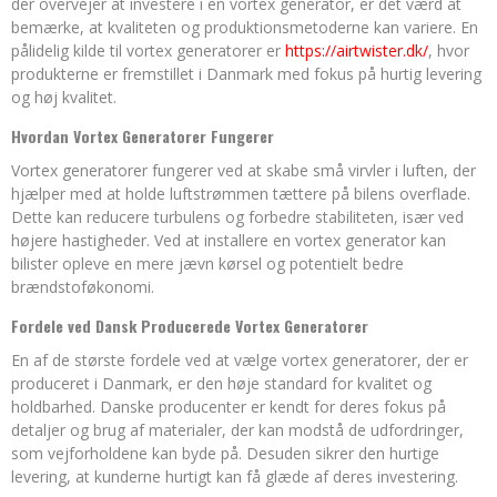
der overvejer at investere i en vortex generator, er det værd at
bemærke, at kvaliteten og produktionsmetoderne kan variere. En
pålidelig kilde til vortex generatorer er
https://airtwister.dk/
, hvor
produkterne er fremstillet i Danmark med fokus på hurtig levering
og høj kvalitet.
Hvordan Vortex Generatorer Fungerer
Vortex generatorer fungerer ved at skabe små virvler i luften, der
hjælper med at holde luftstrømmen tættere på bilens overflade.
Dette kan reducere turbulens og forbedre stabiliteten, især ved
højere hastigheder. Ved at installere en vortex generator kan
bilister opleve en mere jævn kørsel og potentielt bedre
brændstoføkonomi.
Fordele ved Dansk Producerede Vortex Generatorer
En af de største fordele ved at vælge vortex generatorer, der er
produceret i Danmark, er den høje standard for kvalitet og
holdbarhed. Danske producenter er kendt for deres fokus på
detaljer og brug af materialer, der kan modstå de udfordringer,
som vejforholdene kan byde på. Desuden sikrer den hurtige
levering, at kunderne hurtigt kan få glæde af deres investering.