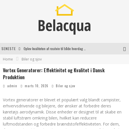
SENESTE
Oplev kvaliteten af rosévin til både hverdag og særlige øjeblikke
Home
Biler og sjov
Vantinge Teknik: En Innovativ Løsning til Moderne Udfordringer
Vortex Generatorer: Effektivitet og Kvalitet i Dansk
Find de bedste dame Vandresko til dit næste eventyr
Produktion
Effektiv rydning af dødsbo i Gentofte
admin
marts 10, 2026
Biler og sjov
Vortex generatorer er blevet et populært valg blandt campister,
erhvervsdrivende og bilejere, der ønsker at forbedre deres
køretøjs aerodynamik. Disse enheder er designet til at skabe en
stabil luftstrøm omkring bilen, hvilket kan reducere
luftmodstanden og forbedre brændstofeffektiviteten. For dem,