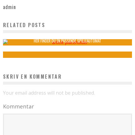
admin
RELATED POSTS
VIGTIGHEDEN AF DE RETTE DÆK TIL DIN HONDA
admin
maj 6, 2025
HER FINDER DU EN PASSENDE SPILLEAUTOMAT
admin
juli 20, 2023
SKRIV EN KOMMENTAR
Your email address will not be published.
Kommentar