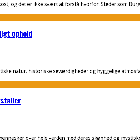
st, og det er ikke svært at forstå hvorfor. Steder som Bur
igt ophold
stiske natur, historiske seværdigheder og hyggelige atmosf
ystaller
et mennesker over hele verden med deres skønhed og mystiske