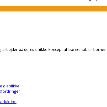
r dag arbejder på deres unikke koncept af børnemøbler børnem
e øjeblikke
dfordringer
Produktion