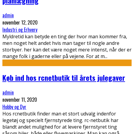
planlægning
admin
november 12, 2020
Industri og Erhverv
Myldretid kan betyde en ting der hvor man kommer fra,
men noget helt andet hvis man tager til nogle andre
storbyer. her kan det være noget mere intenst, når der er
mange folk i gaderne eller på vejene. For at m
...
Køb ind hos rcnetbutik til årets julegaver
admin
november 11, 2020
Hobby og Dyr
Hos rcnetbutik finder man et stort udvalg indenfor
legetøj og specielt fjernstyrede ting. rc-netbutik har
blandt andet mulighed for at levere fjernstyret ting
såsom biler, både eller flyvemaskiner. Man kan også
...