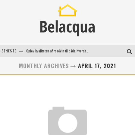
SENESTE
Oplev kvaliteten af rosévin til både hverdag og særlige øjeblikke
Vantinge Teknik: En Innovativ Løsning til Moderne Udfordringer
MONTHLY ARCHIVES
APRIL 17, 2021
Find de bedste dame Vandresko til dit næste eventyr
Effektiv rydning af dødsbo i Gentofte