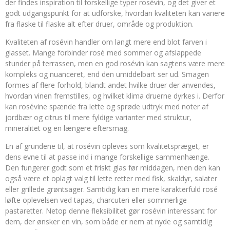
der findes inspiration til forskellige typer rosévin, og det giver et
godt udgangspunkt for at udforske, hvordan kvaliteten kan variere
fra flaske til flaske alt efter druer, område og produktion.
Kvaliteten af rosévin handler om langt mere end blot farven i
glasset. Mange forbinder rosé med sommer og afslappede
stunder på terrassen, men en god rosévin kan sagtens være mere
kompleks og nuanceret, end den umiddelbart ser ud. Smagen
formes af flere forhold, blandt andet hvilke druer der anvendes,
hvordan vinen fremstilles, og hvilket klima druerne dyrkes i. Derfor
kan rosévine spænde fra lette og sprøde udtryk med noter af
jordbær og citrus til mere fyldige varianter med struktur,
mineralitet og en længere eftersmag.
En af grundene til, at rosévin opleves som kvalitetspræget, er
dens evne til at passe ind i mange forskellige sammenhænge.
Den fungerer godt som et friskt glas før middagen, men den kan
også være et oplagt valg til lette retter med fisk, skaldyr, salater
eller grillede grøntsager. Samtidig kan en mere karakterfuld rosé
løfte oplevelsen ved tapas, charcuteri eller sommerlige
pastaretter. Netop denne fleksibilitet gør rosévin interessant for
dem, der ønsker en vin, som både er nem at nyde og samtidig