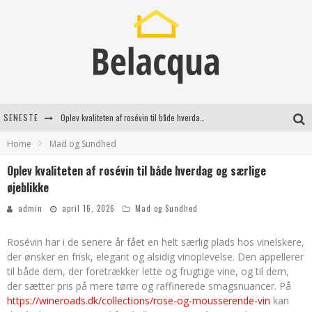
SENESTE
Oplev kvaliteten af rosévin til både hverdag og særlige øjeblikke
Home
Mad og Sundhed
Vantinge Teknik: En Innovativ Løsning til Moderne Udfordringer
Oplev kvaliteten af rosévin til både hverdag og særlige
Find de bedste dame Vandresko til dit næste eventyr
øjeblikke
Effektiv rydning af dødsbo i Gentofte
admin
april 16, 2026
Mad og Sundhed
Rosévin har i de senere år fået en helt særlig plads hos vinelskere,
der ønsker en frisk, elegant og alsidig vinoplevelse. Den appellerer
til både dem, der foretrækker lette og frugtige vine, og til dem,
der sætter pris på mere tørre og raffinerede smagsnuancer. På
https://wineroads.dk/collections/rose-og-mousserende-vin
kan