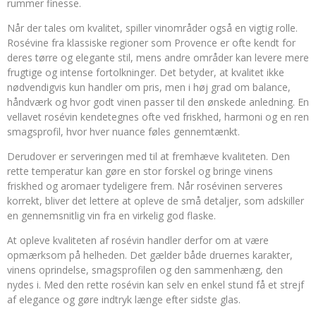
rummer finesse.
Når der tales om kvalitet, spiller vinområder også en vigtig rolle.
Rosévine fra klassiske regioner som Provence er ofte kendt for
deres tørre og elegante stil, mens andre områder kan levere mere
frugtige og intense fortolkninger. Det betyder, at kvalitet ikke
nødvendigvis kun handler om pris, men i høj grad om balance,
håndværk og hvor godt vinen passer til den ønskede anledning. En
vellavet rosévin kendetegnes ofte ved friskhed, harmoni og en ren
smagsprofil, hvor hver nuance føles gennemtænkt.
Derudover er serveringen med til at fremhæve kvaliteten. Den
rette temperatur kan gøre en stor forskel og bringe vinens
friskhed og aromaer tydeligere frem. Når rosévinen serveres
korrekt, bliver det lettere at opleve de små detaljer, som adskiller
en gennemsnitlig vin fra en virkelig god flaske.
At opleve kvaliteten af rosévin handler derfor om at være
opmærksom på helheden. Det gælder både druernes karakter,
vinens oprindelse, smagsprofilen og den sammenhæng, den
nydes i. Med den rette rosévin kan selv en enkel stund få et strejf
af elegance og gøre indtryk længe efter sidste glas.