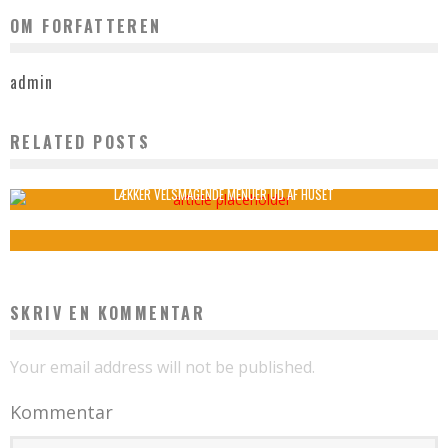
OM FORFATTEREN
admin
RELATED POSTS
EN HOLISTISK TILGANG TIL MENTAL SUNDHED
admin
maj 17, 2025
LÆKKER VELSMAGENDE MENUER UD AF HUSET
admin
januar 12, 2022
SKRIV EN KOMMENTAR
Your email address will not be published.
Kommentar