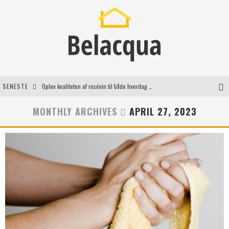
SENESTE
Oplev kvaliteten af rosévin til både hverdag og særlige øjeblikke
Vantinge Teknik: En Innovativ Løsning til Moderne Udfordringer
MONTHLY ARCHIVES
APRIL 27, 2023
Find de bedste dame Vandresko til dit næste eventyr
Effektiv rydning af dødsbo i Gentofte