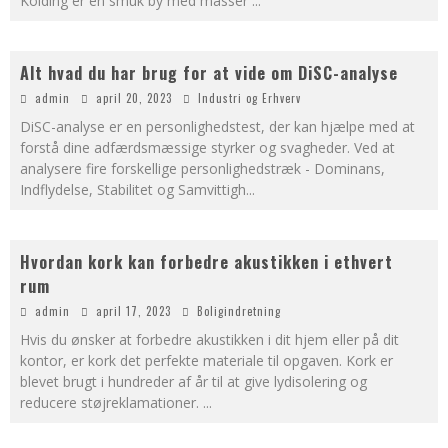
Kolding er en smuk by med masser
...
Alt hvad du har brug for at vide om DiSC-analyse
admin
april 20, 2023
Industri og Erhverv
DiSC-analyse er en personlighedstest, der kan hjælpe med at
forstå dine adfærdsmæssige styrker og svagheder. Ved at
analysere fire forskellige personlighedstræk - Dominans,
Indflydelse, Stabilitet og Samvittigh
...
Hvordan kork kan forbedre akustikken i ethvert
rum
admin
april 17, 2023
Boligindretning
Hvis du ønsker at forbedre akustikken i dit hjem eller på dit
kontor, er kork det perfekte materiale til opgaven. Kork er
blevet brugt i hundreder af år til at give lydisolering og
reducere støjreklamationer.
...