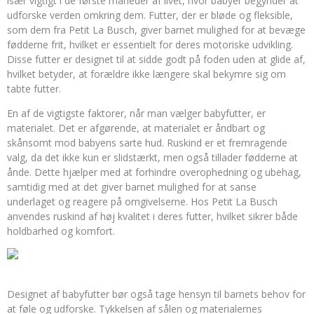
især vigtigt i de første måneder af livet, hvor babyer begynder at
udforske verden omkring dem. Futter, der er bløde og fleksible,
som dem fra Petit La Busch, giver barnet mulighed for at bevæge
fødderne frit, hvilket er essentielt for deres motoriske udvikling.
Disse futter er designet til at sidde godt på foden uden at glide af,
hvilket betyder, at forældre ikke længere skal bekymre sig om
tabte futter.
En af de vigtigste faktorer, når man vælger babyfutter, er
materialet. Det er afgørende, at materialet er åndbart og
skånsomt mod babyens sarte hud. Ruskind er et fremragende
valg, da det ikke kun er slidstærkt, men også tillader fødderne at
ånde. Dette hjælper med at forhindre overophedning og ubehag,
samtidig med at det giver barnet mulighed for at sanse
underlaget og reagere på omgivelserne. Hos Petit La Busch
anvendes ruskind af høj kvalitet i deres futter, hvilket sikrer både
holdbarhed og komfort.
Designet af babyfutter bør også tage hensyn til barnets behov for
at føle og udforske. Tykkelsen af sålen og materialernes