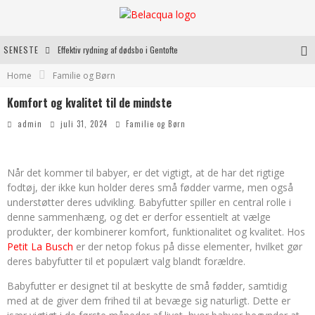
SENESTE
Effektiv rydning af dødsbo i Gentofte
Home
Familie og Børn
Oplev kvaliteten af rosévin til både hverdag og særlige øjeblikke
Komfort og kvalitet til de mindste
Vantinge Teknik: En Innovativ Løsning til Moderne Udfordringer
admin
juli 31, 2024
Familie og Børn
Find de bedste dame Vandresko til dit næste eventyr
Når det kommer til babyer, er det vigtigt, at de har det rigtige
fodtøj, der ikke kun holder deres små fødder varme, men også
understøtter deres udvikling. Babyfutter spiller en central rolle i
denne sammenhæng, og det er derfor essentielt at vælge
produkter, der kombinerer komfort, funktionalitet og kvalitet. Hos
Petit La Busch
er der netop fokus på disse elementer, hvilket gør
deres babyfutter til et populært valg blandt forældre.
Babyfutter er designet til at beskytte de små fødder, samtidig
med at de giver dem frihed til at bevæge sig naturligt. Dette er