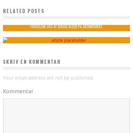
RELATED POSTS
BRUDEPAR OG GODE BILLEDER
admin
oktober 7, 2021
FORDELENE VED AT BRUGE BLEER PÅ ABONNEMENT
admin
marts 19, 2025
SKRIV EN KOMMENTAR
Your email address will not be published.
Kommentar