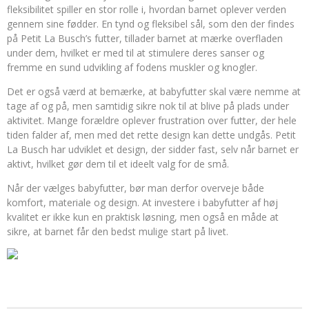
fleksibilitet spiller en stor rolle i, hvordan barnet oplever verden
gennem sine fødder. En tynd og fleksibel sål, som den der findes
på Petit La Busch’s futter, tillader barnet at mærke overfladen
under dem, hvilket er med til at stimulere deres sanser og
fremme en sund udvikling af fodens muskler og knogler.
Det er også værd at bemærke, at babyfutter skal være nemme at
tage af og på, men samtidig sikre nok til at blive på plads under
aktivitet. Mange forældre oplever frustration over futter, der hele
tiden falder af, men med det rette design kan dette undgås. Petit
La Busch har udviklet et design, der sidder fast, selv når barnet er
aktivt, hvilket gør dem til et ideelt valg for de små.
Når der vælges babyfutter, bør man derfor overveje både
komfort, materiale og design. At investere i babyfutter af høj
kvalitet er ikke kun en praktisk løsning, men også en måde at
sikre, at barnet får den bedst mulige start på livet.