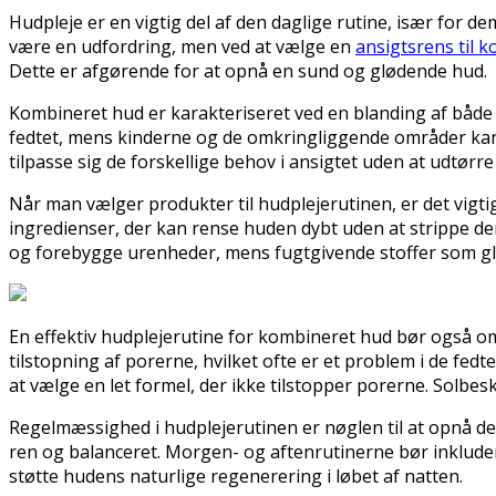
Hudpleje er en vigtig del af den daglige rutine, især for 
være en udfordring, men ved at vælge en
ansigtsrens til 
Dette er afgørende for at opnå en sund og glødende hud.
Kombineret hud er karakteriseret ved en blanding af både 
fedtet, mens kinderne og de omkringliggende områder kan 
tilpasse sig de forskellige behov i ansigtet uden at udtørre 
Når man vælger produkter til hudplejerutinen, er det vigti
ingredienser, der kan rense huden dybt uden at strippe den
og forebygge urenheder, mens fugtgivende stoffer som gl
En effektiv hudplejerutine for kombineret hud bør også omf
tilstopning af porerne, hvilket ofte er et problem i de fe
at vælge en let formel, der ikke tilstopper porerne. Solbe
Regelmæssighed i hudplejerutinen er nøglen til at opnå de 
ren og balanceret. Morgen- og aftenrutinerne bør inklude
støtte hudens naturlige regenerering i løbet af natten.