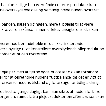
 har forskellige behov. At finde de rette produkter kan
ne overskydende olie og samtidig holde huden hydreret.
panden, næsen og hagen, mere tilbøjelig til at være
d kræver en skånsom, men effektiv ansigtsrens, der kan
ineret hud bør indeholde milde, ikke-irriterende
være nyttige til at kontrollere overskydende olieproduktion
mråder af huden hydrerede.
g hjælper med at fjerne døde hudceller og kan forhindre
l for at opretholde hudens fugtbalance, og det er vigtigt
forværre hudens tilstand og forårsage for tidlig aldring.
et hud to gange dagligt kan man sikre, at huden forbliver
 morgenen, samt ekstra plejeprodukter om aftenen, som kan