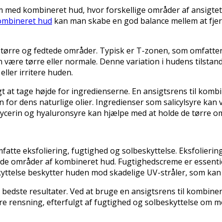
dem med kombineret hud, hvor forskellige områder af ansigtet
kombineret hud
kan man skabe en god balance mellem at fjer
tørre og fedtede områder. Typisk er T-zonen, som omfatter 
være tørre eller normale. Denne variation i hudens tilstan
eller irritere huden.
gt at tage højde for ingredienserne. En ansigtsrens til komb
 for dens naturlige olier. Ingredienser som salicylsyre kan 
ycerin og hyaluronsyre kan hjælpe med at holde de tørre o
atte eksfoliering, fugtighed og solbeskyttelse. Eksfolierin
dtede områder af kombineret hud. Fugtighedscreme er essentie
skyttelse beskytter huden mod skadelige UV-stråler, som kan 
bedste resultater. Ved at bruge en ansigtsrens til kombiner
re rensning, efterfulgt af fugtighed og solbeskyttelse om