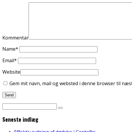
Kommentar
Name
*
Email
*
Website
Gem mit navn, mail og websted i denne browser til næ
Seneste indlæg
Effektiv rydning af dødsbo i Gentofte