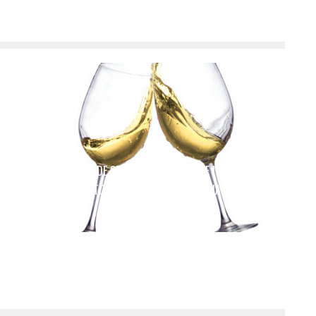
UDFORSK DE STORE ITALIENSKE VINE I PIEMONTE,
TOSCANA, VENETO OG PUGLIA
admin
marts 13, 2023