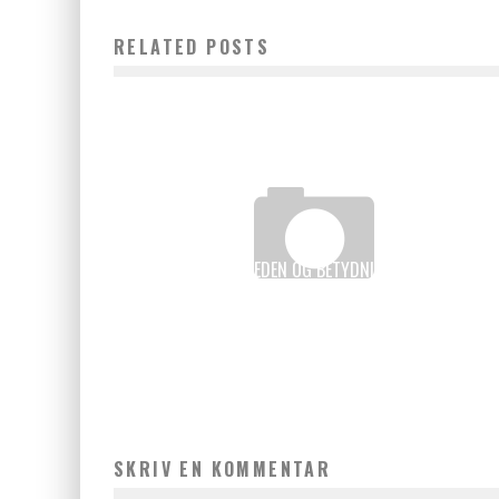
RELATED POSTS
OPDAG SKØNHEDEN OG BETYDNINGEN AF GRØN
ÆDELSTEN
admin
december 19, 2024
SKRIV EN KOMMENTAR