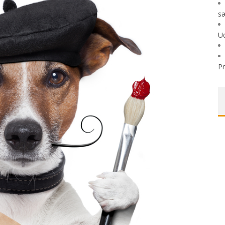
sæ
Ud
P