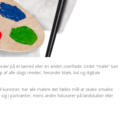
lleder på et lærred eller en anden overflade. Ordet “maler” kan
p af alle slags medier, herunder blæk, kul og digitale
til kunstner, har alle malere det fælles mål at skabe smukke
r sig i portrætter, mens andre fokuserer på landskaber eller