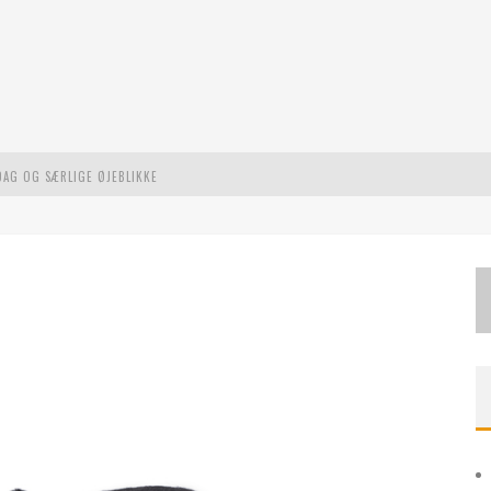
DAG OG SÆRLIGE ØJEBLIKKE
L MODERNE UDFORDRINGER
STE EVENTYR