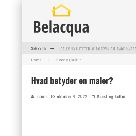
SENESTE
OPLEV KVALITETEN AF ROSÉVIN TIL BÅDE HVER
Home
Kunst og kultur
VANTINGE TEKNIK: EN INNOVATIV LØSNING TI
FIND DE BEDSTE DAME VANDRESKO TIL DIT NÆ
Hvad betyder en maler?
EFFEKTIV RYDNING AF DØDSBO I GENTOFTE
admin
oktober 4, 2022
Kunst og kultur