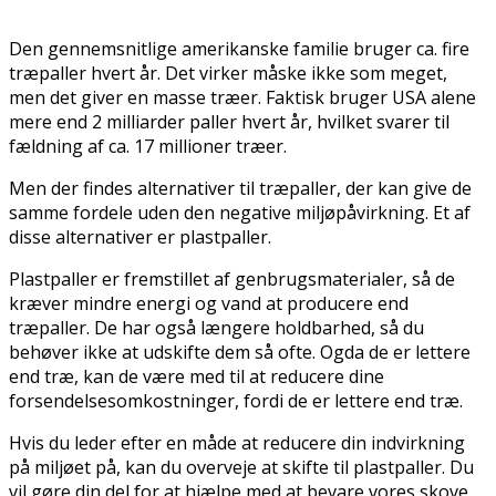
Den gennemsnitlige amerikanske familie bruger ca. fire
træpaller hvert år. Det virker måske ikke som meget,
men det giver en masse træer. Faktisk bruger USA alene
mere end 2 milliarder paller hvert år, hvilket svarer til
fældning af ca. 17 millioner træer.
Men der findes alternativer til træpaller, der kan give de
samme fordele uden den negative miljøpåvirkning. Et af
disse alternativer er plastpaller.
Plastpaller er fremstillet af genbrugsmaterialer, så de
kræver mindre energi og vand at producere end
træpaller. De har også længere holdbarhed, så du
behøver ikke at udskifte dem så ofte. Ogda de er lettere
end træ, kan de være med til at reducere dine
forsendelsesomkostninger, fordi de er lettere end træ.
Hvis du leder efter en måde at reducere din indvirkning
på miljøet på, kan du overveje at skifte til plastpaller. Du
vil gøre din del for at hjælpe med at bevare vores skove