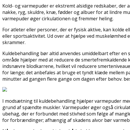
Kold- og varmepuder er ekstremt alsidige redskaber, der 
nakke, ryg, skuldre, knæ, fødder og albuer for at lindre
varmepuder øger cirkulationen og fremmer heling.
For atleter eller personer, der er fysisk aktive, kan kol
eller sportsaktivitet. Ud over at hjælpe ved muskelømhed 
skrammer.
Kuldebehandling bør altid anvendes umiddelbart efter en 
område hjælper med at reducere de smertefremkaldende kem
indsnævre blodkarrene, hvilket vil reducere smerteniveauet
for længe; det anbefales at bruge et tyndt klæde mellem p
minutter ad gangen flere gange om dagen efter behov. b
I modsætning til kuldebehandling hjælper varmepuder med a
grund af spændte muskler. Varmepuder øger også cirkulati
ubehag, der er forbundet med stivhed som følge af manglen
for forbrændinger; afhængig af skadens alvor bør varmebeh