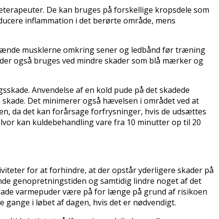
eterapeuter. De kan bruges på forskellige kropsdele som
educere inflammation i det berørte område, mens
afspænde musklerne omkring sener og ledbånd før træning
 puder også bruges ved mindre skader som blå mærker og
gsskade. Anvendelse af en kold pude på det skadede
n skade. Det minimerer også hævelsen i området ved at
en, da det kan forårsage forfrysninger, hvis de udsættes
vor kan kuldebehandling vare fra 10 minutter op til 20
eter for at forhindre, at der opstår yderligere skader på
nde genopretningstiden og samtidig lindre noget af det
 lade varmepuder være på for længe på grund af risikoen
 gange i løbet af dagen, hvis det er nødvendigt.