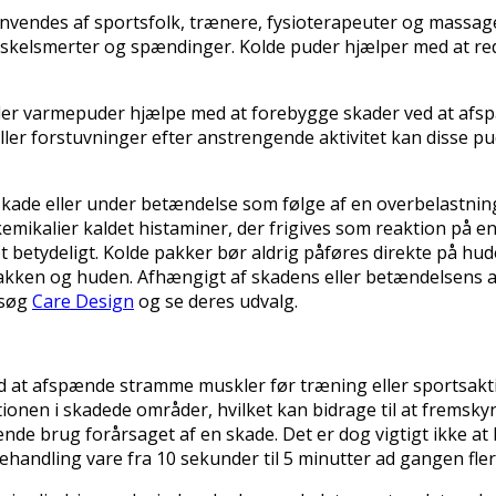
anvendes af sportsfolk, trænere, fysioterapeuter og massag
 muskelsmerter og spændinger. Kolde puder hjælper med at r
de eller varmepuder hjælpe med at forebygge skader ved at 
eller forstuvninger efter anstrengende aktivitet kan disse
skade eller under betændelse som følge af en overbelastnin
ikalier kaldet histaminer, der frigives som reaktion på e
 betydeligt. Kolde pakker bør aldrig påføres direkte på hud
akken og huden. Afhængigt af skadens eller betændelsens al
esøg
Care Design
og se deres udvalg.
t afspænde stramme muskler før træning eller sportsaktivit
onen i skadede områder, hvilket kan bidrage til at fremsky
de brug forårsaget af en skade. Det er dog vigtigt ikke at
andling vare fra 10 sekunder til 5 minutter ad gangen flere