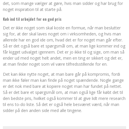
det, som mange vælger at gøre, hvis man sidder og har brug for
noget inspiration til at starte på.
Køb ind til arbejdet for en god pris
Det er ikke noget som skal koste en formue, når man beslutter
sig for, at der skal laves noget om i virksomheden, og hvis man
allerede har en god ide om, hvad det er for noget man går efter.
Så er det også bare et spørgsmål om, at man lige kommer ind og
får kigget udvalget igennem. Det er jo ikke til og sige, om man så
ender ud med noget helt andet, men en ting er sikkert og det er,
at man finder noget som vil være tilfredsstillende for en.
Det kan ikke nytte noget, at man bare går på kompromis, fordi
man ikke føler man kan finde på noget spændende. Nogle gange
er det nok med bare at kopiere noget man har fundet på nettet.
Så er det bare et spørgsmål om, at man også lige får købt det til
den bedste pris, hvilket også kommer til at give lidt mere research
til ens to-do liste. Så det er også hele besværet værd, når man
sidder på den anden side med alle tingene.