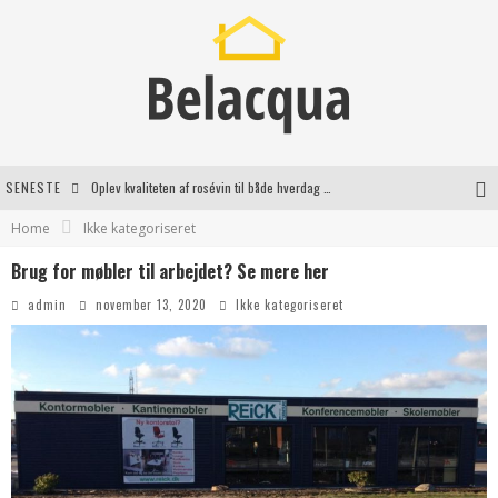
Oplev kvaliteten af rosévin til både hverdag og særlige øjeblikke
SENESTE
Home
Ikke kategoriseret
Vantinge Teknik: En Innovativ Løsning til Moderne Udfordringer
Brug for møbler til arbejdet? Se mere her
Find de bedste dame Vandresko til dit næste eventyr
admin
november 13, 2020
Ikke kategoriseret
Effektiv rydning af dødsbo i Gentofte