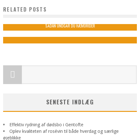
RELATED POSTS
KOSTUMER BILLIGT
admin
februar 20, 2021
SÅDAN UNDGÅR DU HÆMORIDER
admin
november 9, 2022
SENESTE INDLÆG
Effektiv rydning af dødsbo i Gentofte
Oplev kvaliteten af rosévin til både hverdag og særlige
øjeblikke