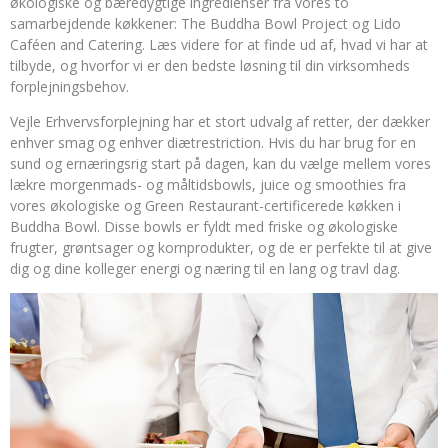
økologiske og bæredygtige ingredienser fra vores to
samarbejdende køkkener: The Buddha Bowl Project og Lido
Caféen and Catering. Læs videre for at finde ud af, hvad vi har at
tilbyde, og hvorfor vi er den bedste løsning til din virksomheds
forplejningsbehov.
Vejle Erhvervsforplejning har et stort udvalg af retter, der dækker
enhver smag og enhver diætrestriction. Hvis du har brug for en
sund og ernæringsrig start på dagen, kan du vælge mellem vores
lækre morgenmads- og måltidsbowls, juice og smoothies fra
vores økologiske og Green Restaurant-certificerede køkken i
Buddha Bowl. Disse bowls er fyldt med friske og økologiske
frugter, grøntsager og kornprodukter, og de er perfekte til at give
dig og dine kolleger energi og næring til en lang og travl dag.