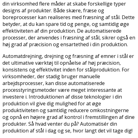
din virksomhed flere måder at skabe forskellige typer
designs af produkter. Både skære, fræse og
boreprocesser kan realiseres med fræsning af stål. Dette
betyder, at du kan spare tid og penge, og samtidig øge
effektiviteten af din produktion. De automatiserede
processer, der anvendes i fræsning af stål, sikrer også en
høj grad af præcision og ensartethed i din produktion.
Automatdrejning, drejning og fræsning af emner i stål er
det ultimative værktøj til opnåelse af høj præcision,
konsistens og effektivitet inden for stålproduktion. For
virksomheder, der stadig bruger manuelle
arbejdsprocesser, kan disse automatiserede
processtyringsmetoder være meget interessante at
investere i. Introduktionen af disse teknologier i din
produktion vil give dig mulighed for at øge
produktiviteten og samtidig reducere omkostningerne
og opnå en højere grad af kontrol i fremstillingen af dine
produkter. Så hvad venter du på? Automatisér din
produktion af stål i dag og se, hvor langt det vil tage dig!