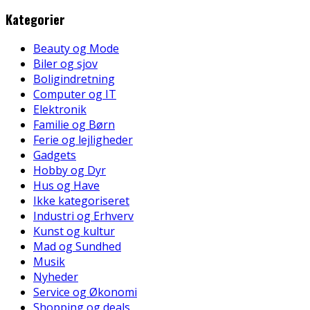
Kategorier
Beauty og Mode
Biler og sjov
Boligindretning
Computer og IT
Elektronik
Familie og Børn
Ferie og lejligheder
Gadgets
Hobby og Dyr
Hus og Have
Ikke kategoriseret
Industri og Erhverv
Kunst og kultur
Mad og Sundhed
Musik
Nyheder
Service og Økonomi
Shopping og deals