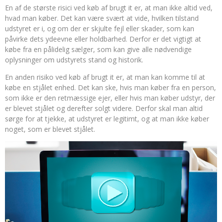
En af de største risici ved køb af brugt it er, at man ikke altid ved,
hvad man køber. Det kan være svært at vide, hvilken tilstand
udstyret er i, og om der er skjulte fejl eller skader, som kan
påvirke dets ydeevne eller holdbarhed. Derfor er det vigtigt at
købe fra en pålidelig sælger, som kan give alle nødvendige
oplysninger om udstyrets stand og historik.
En anden risiko ved køb af brugt it er, at man kan komme til at
købe en stjålet enhed. Det kan ske, hvis man køber fra en person,
som ikke er den retmæssige ejer, eller hvis man køber udstyr, der
er blevet stjålet og derefter solgt videre. Derfor skal man altid
sørge for at tjekke, at udstyret er legitimt, og at man ikke køber
noget, som er blevet stjålet.