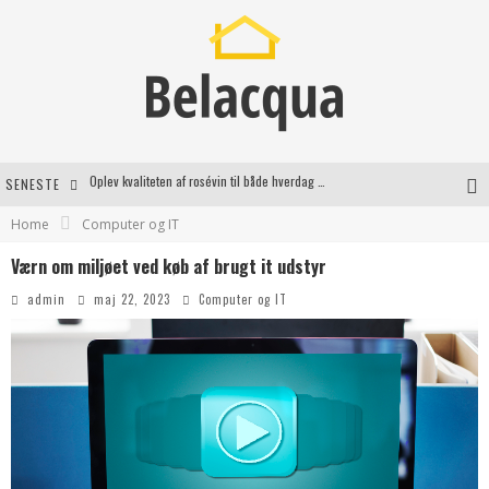
SENESTE
Vantinge Teknik: En Innovativ Løsning til Moderne Udfordringer
Home
Computer og IT
Find de bedste dame Vandresko til dit næste eventyr
Værn om miljøet ved køb af brugt it udstyr
Effektiv rydning af dødsbo i Gentofte
admin
maj 22, 2023
Computer og IT
Oplev kvaliteten af rosévin til både hverdag og særlige øjeblikke