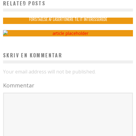
RELATED POSTS
FÅ SUCCESFULD MARKEDSFØRING MED LINKEDIN ANNONCERING
admin
september 13, 2023
FORSTÅELSE AF LASERTONERE TIL IT INTERESSEREDE
admin
december 24, 2025
SKRIV EN KOMMENTAR
Your email address will not be published.
Kommentar