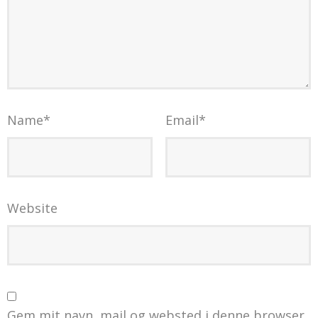
Name
*
Email
*
Website
Gem mit navn, mail og websted i denne browser