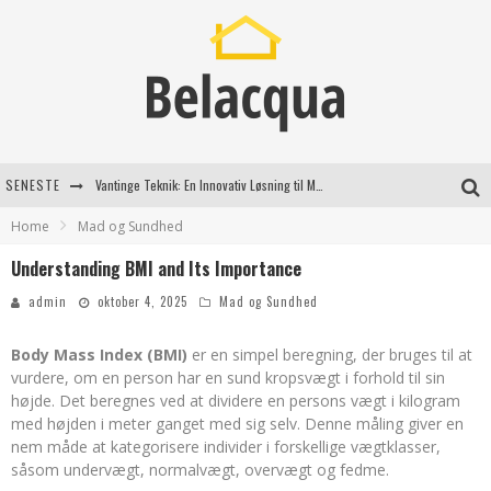
SENESTE
Vantinge Teknik: En Innovativ Løsning til Moderne Udfordringer
Home
Mad og Sundhed
Find de bedste dame Vandresko til dit næste eventyr
Understanding BMI and Its Importance
Effektiv rydning af dødsbo i Gentofte
admin
oktober 4, 2025
Mad og Sundhed
Oplev kvaliteten af rosévin til både hverdag og særlige øjeblikke
Body Mass Index (BMI)
er en simpel beregning, der bruges til at
vurdere, om en person har en sund kropsvægt i forhold til sin
højde. Det beregnes ved at dividere en persons vægt i kilogram
med højden i meter ganget med sig selv. Denne måling giver en
nem måde at kategorisere individer i forskellige vægtklasser,
såsom undervægt, normalvægt, overvægt og fedme.