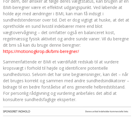
For dem, der ønsker at følge deres vægtstatus, kan brugen af en
BMI-beregner være et effektivt udgangspunkt. Ved løbende at
holde øje med ændringer i BMI, kan man få indsigt i
sundhedstendenser over tid. Det er dog vigtigt at huske, at det at
opretholde en sund livsstil indebærer mere end blot
vægtovervågning – det omfatter også en balanceret kost,
regelmæssig fysisk aktivitet og andre sunde vaner. Vil du beregne
dit bmi så kan du bruge denne beregner:
https://motionogkrop.dk/bmi-beregner/
Sammenfattende er BMI et værdifuldt redskab til at vurdere
kropsvægt i forhold til højde og identificere potentielle
sundhedsrisici. Selvom det har sine begrænsninger, kan det – når
det bruges korrekt og sammen med andre sundhedsindikatorer –
bidrage til en bedre forståelse af ens generelle helbredstilstand.
For personlig rådgivning og vurdering anbefales det altid at
konsultere sundhedsfaglige eksperter.