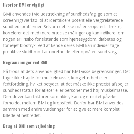
Hvorfor BMI er vigtigt
BMI anvendes i vid udstrækning af sundhedsfaglige som et
screeningsværktøj til at identificere potentielle vægtrelaterede
sundhedsproblemer. Selvom det ikke måler kropsfedt direkte,
korrelerer det med mere præcise målinger og kan indikere, om
nogen er i risiko for tilstande som hjertesygdom, diabetes og
forhøjet blodtryk. Ved at kende deres BMI kan individer tage
proaktive skridt mod at opretholde eller opnå en sund vægt.
Begrænsninger ved BMI
På trods af dets anvendelighed har BMI visse begrænsninger. Det
tager ikke højde for muskelmasse, knogletæthed eller
fedtfordeling, hvilket betyder, at det måske ikke præcist afspejler
sundhedsstatus for atleter eller personer med høj muskelmasse.
Derudover kan faktorer som alder, køn og etnicitet påvirke
forholdet mellem BMI og kropsfedt. Derfor bør BMI anvendes
sammen med andre vurderinger for at give et mere komplet
billede af helbredet.
Brug af BMI som vejledning