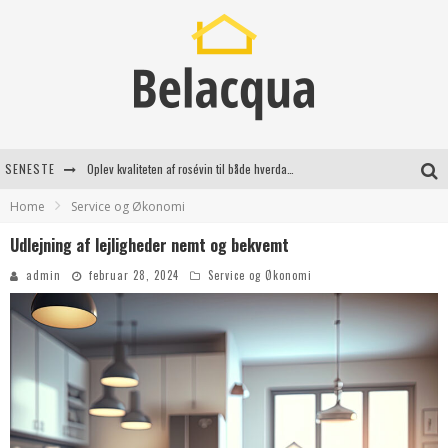
SENESTE
Oplev kvaliteten af rosévin til både hverdag og særlige øjeblikke
Home
Service og Økonomi
Vantinge Teknik: En Innovativ Løsning til Moderne Udfordringer
Udlejning af lejligheder nemt og bekvemt
Find de bedste dame Vandresko til dit næste eventyr
admin
februar 28, 2024
Service og Økonomi
Effektiv rydning af dødsbo i Gentofte