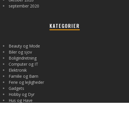
september 2020
KATEGORIER
Beauty og Mode
Biler og sjov
Boligindretning
Computer og IT
Elektronik
Familie og Børn
Ferie og lejligheder
Gadgets
Hobby og Dyr
Hus og Have
Ikke kategoriseret
Industri og Erhverv
Kunst og kultur
Mad og Sundhed