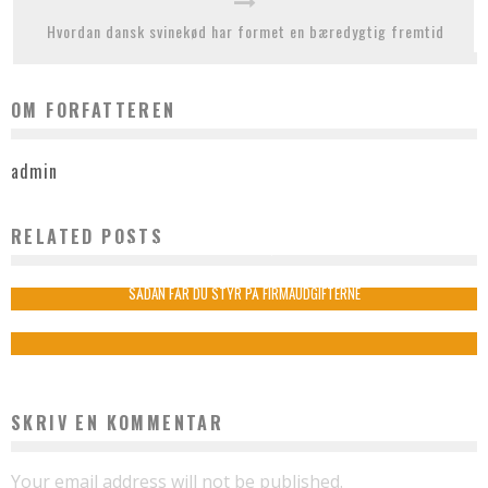
Hvordan dansk svinekød har formet en bæredygtig fremtid
OM FORFATTEREN
admin
RELATED POSTS
ÆGTE TÆPPERENS: DEN HURTIGE LØSNING TIL PRIVATLIVET
admin
januar 17, 2024
SÅDAN FÅR DU STYR PÅ FIRMAUDGIFTERNE
admin
september 9, 2022
SKRIV EN KOMMENTAR
Your email address will not be published.