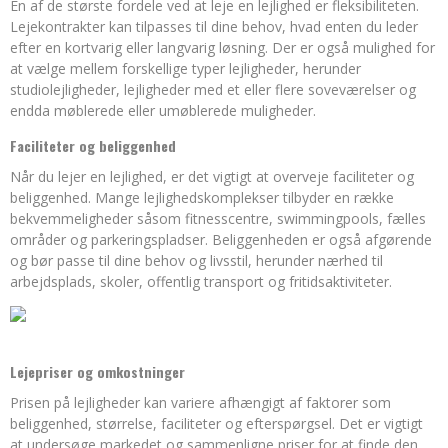
En af de største fordele ved at leje en lejlighed er fleksibiliteten.
Lejekontrakter kan tilpasses til dine behov, hvad enten du leder
efter en kortvarig eller langvarig løsning. Der er også mulighed for
at vælge mellem forskellige typer lejligheder, herunder
studiolejligheder, lejligheder med et eller flere soveværelser og
endda møblerede eller umøblerede muligheder.
Faciliteter og beliggenhed
Når du lejer en lejlighed, er det vigtigt at overveje faciliteter og
beliggenhed. Mange lejlighedskomplekser tilbyder en række
bekvemmeligheder såsom fitnesscentre, swimmingpools, fælles
områder og parkeringspladser. Beliggenheden er også afgørende
og bør passe til dine behov og livsstil, herunder nærhed til
arbejdsplads, skoler, offentlig transport og fritidsaktiviteter.
Lejepriser og omkostninger
Prisen på lejligheder kan variere afhængigt af faktorer som
beliggenhed, størrelse, faciliteter og efterspørgsel. Det er vigtigt
at undersøge markedet og sammenligne priser for at finde den