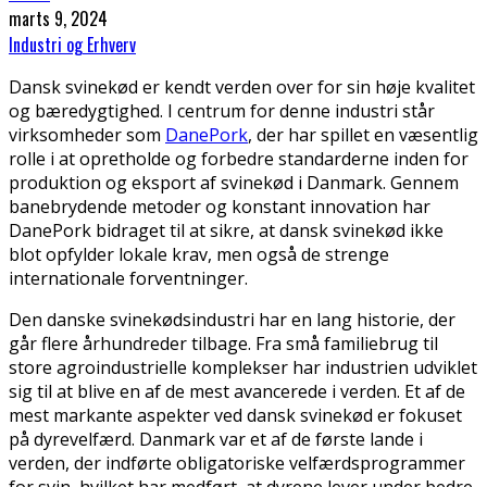
marts 9, 2024
Industri og Erhverv
Dansk svinekød er kendt verden over for sin høje kvalitet
og bæredygtighed. I centrum for denne industri står
virksomheder som
DanePork
, der har spillet en væsentlig
rolle i at opretholde og forbedre standarderne inden for
produktion og eksport af svinekød i Danmark. Gennem
banebrydende metoder og konstant innovation har
DanePork bidraget til at sikre, at dansk svinekød ikke
blot opfylder lokale krav, men også de strenge
internationale forventninger.
Den danske svinekødsindustri har en lang historie, der
går flere århundreder tilbage. Fra små familiebrug til
store agroindustrielle komplekser har industrien udviklet
sig til at blive en af de mest avancerede i verden. Et af de
mest markante aspekter ved dansk svinekød er fokuset
på dyrevelfærd. Danmark var et af de første lande i
verden, der indførte obligatoriske velfærdsprogrammer
for svin, hvilket har medført, at dyrene lever under bedre