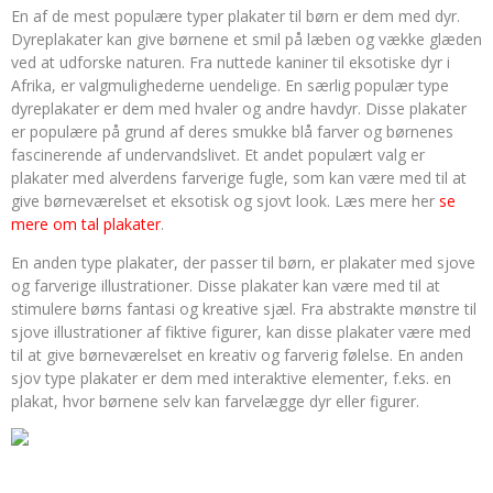
En af de mest populære typer plakater til børn er dem med dyr.
Dyreplakater kan give børnene et smil på læben og vække glæden
ved at udforske naturen. Fra nuttede kaniner til eksotiske dyr i
Afrika, er valgmulighederne uendelige. En særlig populær type
dyreplakater er dem med hvaler og andre havdyr. Disse plakater
er populære på grund af deres smukke blå farver og børnenes
fascinerende af undervandslivet. Et andet populært valg er
plakater med alverdens farverige fugle, som kan være med til at
give børneværelset et eksotisk og sjovt look. Læs mere her
se
mere om tal plakater
.
En anden type plakater, der passer til børn, er plakater med sjove
og farverige illustrationer. Disse plakater kan være med til at
stimulere børns fantasi og kreative sjæl. Fra abstrakte mønstre til
sjove illustrationer af fiktive figurer, kan disse plakater være med
til at give børneværelset en kreativ og farverig følelse. En anden
sjov type plakater er dem med interaktive elementer, f.eks. en
plakat, hvor børnene selv kan farvelægge dyr eller figurer.