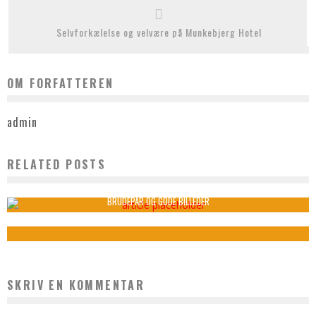
Selvforkælelse og velvære på Munkebjerg Hotel
OM FORFATTEREN
admin
RELATED POSTS
FORDELENE VED AT BRUGE BLEER PÅ ABONNEMENT
admin
marts 19, 2025
BRUDEPAR OG GODE BILLEDER
admin
oktober 7, 2021
SKRIV EN KOMMENTAR