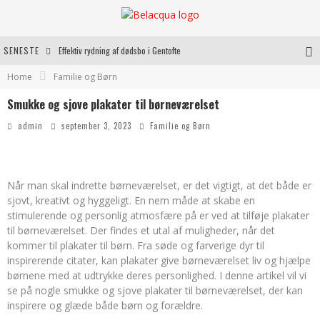
SENESTE
Effektiv rydning af dødsbo i Gentofte
Home
Familie og Børn
Oplev kvaliteten af rosévin til både hverdag og særlige øjeblikke
Smukke og sjove plakater til børneværelset
Vantinge Teknik: En Innovativ Løsning til Moderne Udfordringer
admin
september 3, 2023
Familie og Børn
Find de bedste dame Vandresko til dit næste eventyr
Når man skal indrette børneværelset, er det vigtigt, at det både er
sjovt, kreativt og hyggeligt. En nem måde at skabe en
stimulerende og personlig atmosfære på er ved at tilføje plakater
til børneværelset. Der findes et utal af muligheder, når det
kommer til plakater til børn. Fra søde og farverige dyr til
inspirerende citater, kan plakater give børneværelset liv og hjælpe
børnene med at udtrykke deres personlighed. I denne artikel vil vi
se på nogle smukke og sjove plakater til børneværelset, der kan
inspirere og glæde både børn og forældre.