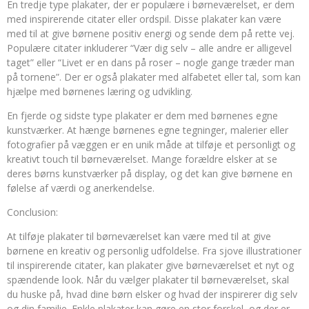
En tredje type plakater, der er populære i børneværelset, er dem
med inspirerende citater eller ordspil. Disse plakater kan være
med til at give børnene positiv energi og sende dem på rette vej.
Populære citater inkluderer “Vær dig selv – alle andre er alligevel
taget” eller “Livet er en dans på roser – nogle gange træder man
på tornene”. Der er også plakater med alfabetet eller tal, som kan
hjælpe med børnenes læring og udvikling.
En fjerde og sidste type plakater er dem med børnenes egne
kunstværker. At hænge børnenes egne tegninger, malerier eller
fotografier på væggen er en unik måde at tilføje et personligt og
kreativt touch til børneværelset. Mange forældre elsker at se
deres børns kunstværker på display, og det kan give børnene en
følelse af værdi og anerkendelse.
Conclusion:
At tilføje plakater til børneværelset kan være med til at give
børnene en kreativ og personlig udfoldelse. Fra sjove illustrationer
til inspirerende citater, kan plakater give børneværelset et nyt og
spændende look. Når du vælger plakater til børneværelset, skal
du huske på, hvad dine børn elsker og hvad der inspirerer dig selv
og din familie. Enkle plakater kan gøre en stor forskel, og der er