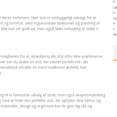
sæ
 deres sortiment. Hver stol er omhyggeligt udvalgt for at
Ud
rhed og komfort. Med ergonomiske funktioner og polstring af
r ikke kun ser godt ud, men også føles behagelig at sidde i i
P
muligheden for at skræddersy din stol efter dine præferencer.
ver kan du skabe en stol, der passer perfekt ind i din
alistisk stil eller en mere traditionel æstetik, kan
.
g til et fantastisk udvalg af stole, men også ekspertvejledning
ig med at finde den perfekte stol, der opfylder dine behov og
m materialer, design og ergonomi kan de give dig råd og