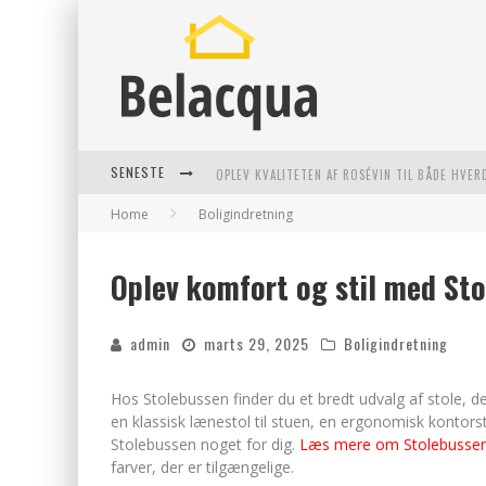
SENESTE
OPLEV KVALITETEN AF ROSÉVIN TIL BÅDE HVER
Home
Boligindretning
VANTINGE TEKNIK: EN INNOVATIV LØSNING TI
FIND DE BEDSTE DAME VANDRESKO TIL DIT NÆ
Oplev komfort og stil med St
EFFEKTIV RYDNING AF DØDSBO I GENTOFTE
admin
marts 29, 2025
Boligindretning
Hos Stolebussen finder du et bredt udvalg af stole, 
en klassisk lænestol til stuen, en ergonomisk kontorst
Stolebussen noget for dig.
Læs mere om Stolebusse
farver, der er tilgængelige.