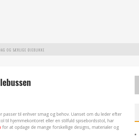
DAG OG SÆRLIGE ØJEBLIKKE
L MODERNE UDFORDRINGER
STE EVENTYR
olebussen
der passer til enhver smag og behov. Uanset om du leder efter
ol til hjemmekontoret eller en stilfuld spisebordsstol, har
n
for at opdage de mange forskellige designs, materialer og