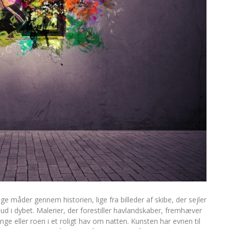
måder gennem historien, lige fra billeder af skibe, der sejler
 ud i dybet. Malerier, der forestiller havlandskaber, fremhæver
 eller roen i et roligt hav om natten. Kunsten har evnen til