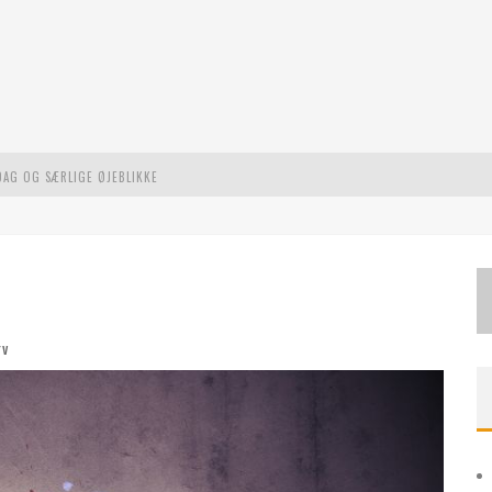
DAG OG SÆRLIGE ØJEBLIKKE
L MODERNE UDFORDRINGER
STE EVENTYR
rv