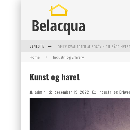
SENESTE
OPLEV KVALITETEN AF ROSÉVIN TIL BÅDE HVER
Home
Industri og Erhverv
VANTINGE TEKNIK: EN INNOVATIV LØSNING TI
FIND DE BEDSTE DAME VANDRESKO TIL DIT NÆ
Kunst og havet
EFFEKTIV RYDNING AF DØDSBO I GENTOFTE
admin
december 19, 2022
Industri og Erhve