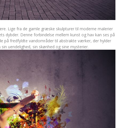
tnere. Lige fra de gamle græske skulpturer til moderne malerier
avets dybder. Denne forbindelse mellem kunst og hav kan ses på
de på fredfyldte vandområder til abstrakte værker, der hylder
 sin uendelighed, sin skønhed og sine mysterier.