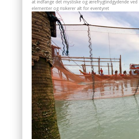
at indfange det mystiske og ærefrygtindgydende ved 
elementer og risikerer alt for eventyret