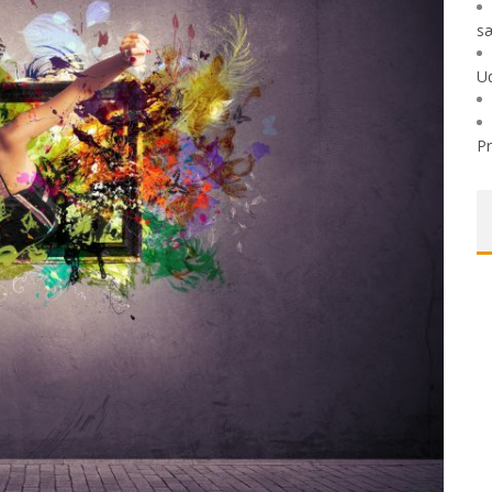
sæ
Ud
P