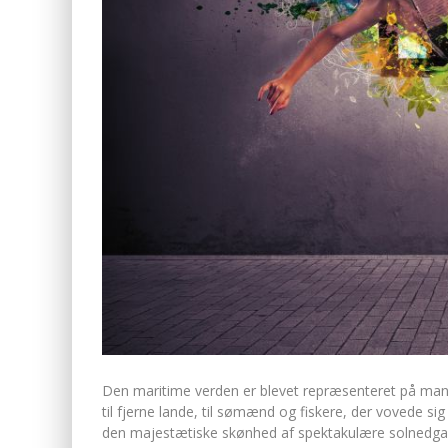
Den maritime verden er blevet repræsenteret på mange 
til fjerne lande, til sømænd og fiskere, der vovede sig
den majestætiske skønhed af spektakulære solnedgange