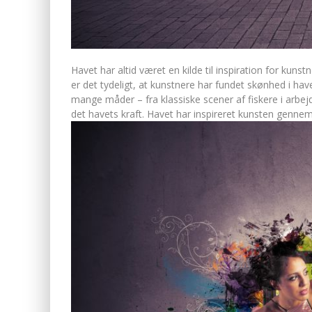
Havet har altid været en kilde til inspiration for kuns
er det tydeligt, at kunstnere har fundet skønhed i h
mange måder – fra klassiske scener af fiskere i arbej
det havets kraft. Havet har inspireret kunsten gennem