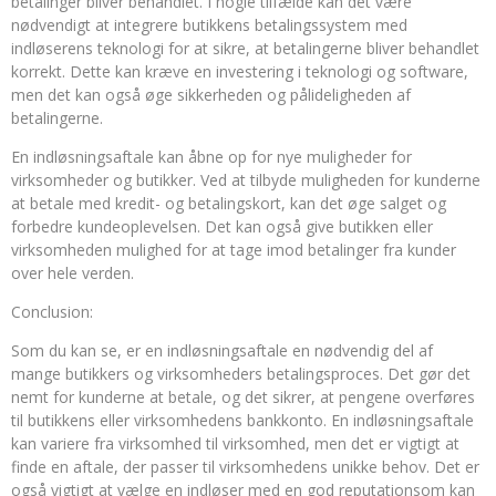
betalinger bliver behandlet. I nogle tilfælde kan det være
nødvendigt at integrere butikkens betalingssystem med
indløserens teknologi for at sikre, at betalingerne bliver behandlet
korrekt. Dette kan kræve en investering i teknologi og software,
men det kan også øge sikkerheden og pålideligheden af
betalingerne.
En indløsningsaftale kan åbne op for nye muligheder for
virksomheder og butikker. Ved at tilbyde muligheden for kunderne
at betale med kredit- og betalingskort, kan det øge salget og
forbedre kundeoplevelsen. Det kan også give butikken eller
virksomheden mulighed for at tage imod betalinger fra kunder
over hele verden.
Conclusion:
Som du kan se, er en indløsningsaftale en nødvendig del af
mange butikkers og virksomheders betalingsproces. Det gør det
nemt for kunderne at betale, og det sikrer, at pengene overføres
til butikkens eller virksomhedens bankkonto. En indløsningsaftale
kan variere fra virksomhed til virksomhed, men det er vigtigt at
finde en aftale, der passer til virksomhedens unikke behov. Det er
også vigtigt at vælge en indløser med en god reputationsom kan