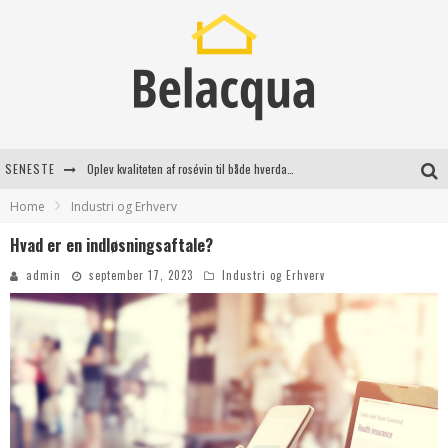
SENESTE
Oplev kvaliteten af rosévin til både hverdag og særlige øjeblikke
Home
Industri og Erhverv
Vantinge Teknik: En Innovativ Løsning til Moderne Udfordringer
Hvad er en indløsningsaftale?
Find de bedste dame Vandresko til dit næste eventyr
admin
september 17, 2023
Industri og Erhverv
Effektiv rydning af dødsbo i Gentofte