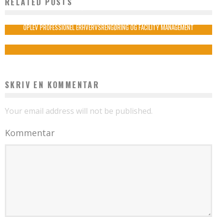
RELATED POSTS
AUTOMATDREJNING, DREJNING OG FRÆSNING AF EMNER I STÅL
admin
juli 15, 2023
OPLEV PROFESSIONEL ERHVERVSRENGØRING OG FACILITY MANAGEMENT
admin
april 19, 2024
SKRIV EN KOMMENTAR
Your email address will not be published.
Kommentar