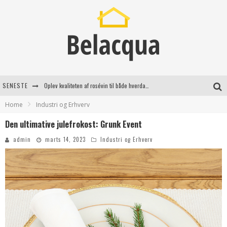
SENESTE
Oplev kvaliteten af rosévin til både hverdag og særlige øjeblikke
Home
Industri og Erhverv
Vantinge Teknik: En Innovativ Løsning til Moderne Udfordringer
Den ultimative julefrokost: Grunk Event
Find de bedste dame Vandresko til dit næste eventyr
admin
marts 14, 2023
Industri og Erhverv
Effektiv rydning af dødsbo i Gentofte