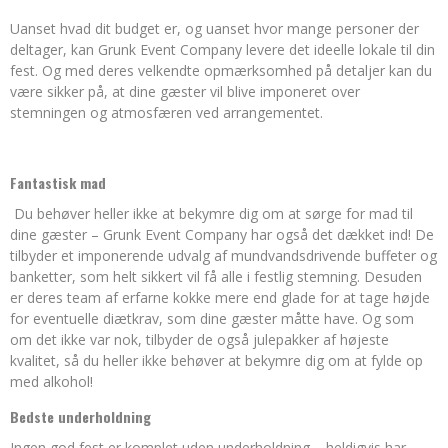
Uanset hvad dit budget er, og uanset hvor mange personer der
deltager, kan Grunk Event Company levere det ideelle lokale til din
fest. Og med deres velkendte opmærksomhed på detaljer kan du
være sikker på, at dine gæster vil blive imponeret over
stemningen og atmosfæren ved arrangementet.
Fantastisk mad
Du behøver heller ikke at bekymre dig om at sørge for mad til
dine gæster – Grunk Event Company har også det dækket ind! De
tilbyder et imponerende udvalg af mundvandsdrivende buffeter og
banketter, som helt sikkert vil få alle i festlig stemning. Desuden
er deres team af erfarne kokke mere end glade for at tage højde
for eventuelle diætkrav, som dine gæster måtte have. Og som
om det ikke var nok, tilbyder de også julepakker af højeste
kvalitet, så du heller ikke behøver at bekymre dig om at fylde op
med alkohol!
Bedste underholdning
Ingen god fest er komplet uden underholdning – heldigvis har