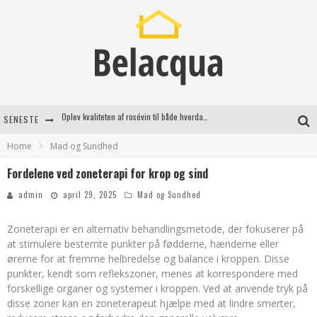
SENESTE
Vantinge Teknik: En Innovativ Løsning til Moderne Udfordringer
Home
Mad og Sundhed
Find de bedste dame Vandresko til dit næste eventyr
Fordelene ved zoneterapi for krop og sind
Effektiv rydning af dødsbo i Gentofte
admin
april 29, 2025
Mad og Sundhed
Oplev kvaliteten af rosévin til både hverdag og særlige øjeblikke
Zoneterapi er en alternativ behandlingsmetode, der fokuserer på
at stimulere bestemte punkter på fødderne, hænderne eller
ørerne for at fremme helbredelse og balance i kroppen. Disse
punkter, kendt som reflekszoner, menes at korrespondere med
forskellige organer og systemer i kroppen. Ved at anvende tryk på
disse zoner kan en zoneterapeut hjælpe med at lindre smerter,