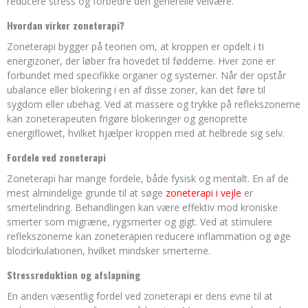
reducere stress og forbedre den generelle velvære.
Hvordan virker zoneterapi?
Zoneterapi bygger på teorien om, at kroppen er opdelt i ti
energizoner, der løber fra hovedet til fødderne. Hver zone er
forbundet med specifikke organer og systemer. Når der opstår
ubalance eller blokering i en af disse zoner, kan det føre til
sygdom eller ubehag. Ved at massere og trykke på reflekszonerne
kan zoneterapeuten frigøre blokeringer og genoprette
energiflowet, hvilket hjælper kroppen med at helbrede sig selv.
Fordele ved zoneterapi
Zoneterapi har mange fordele, både fysisk og mentalt. En af de
mest almindelige grunde til at søge
zoneterapi i vejle
er
smertelindring. Behandlingen kan være effektiv mod kroniske
smerter som migræne, rygsmerter og gigt. Ved at stimulere
reflekszonerne kan zoneterapien reducere inflammation og øge
blodcirkulationen, hvilket mindsker smerterne.
Stressreduktion og afslapning
En anden væsentlig fordel ved zoneterapi er dens evne til at