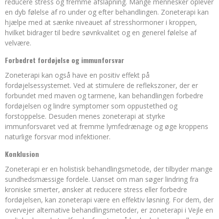
reducere stress og fremme afslapning. Mange mennesker oplever
en dyb følelse af ro under og efter behandlingen. Zoneterapi kan
hjælpe med at sænke niveauet af stresshormoner i kroppen,
hvilket bidrager til bedre søvnkvalitet og en generel følelse af
velvære.
Forbedret fordøjelse og immunforsvar
Zoneterapi kan også have en positiv effekt på
fordøjelsessystemet. Ved at stimulere de reflekszoner, der er
forbundet med maven og tarmene, kan behandlingen forbedre
fordøjelsen og lindre symptomer som oppustethed og
forstoppelse. Desuden menes zoneterapi at styrke
immunforsvaret ved at fremme lymfedrænage og øge kroppens
naturlige forsvar mod infektioner.
Konklusion
Zoneterapi er en holistisk behandlingsmetode, der tilbyder mange
sundhedsmæssige fordele. Uanset om man søger lindring fra
kroniske smerter, ønsker at reducere stress eller forbedre
fordøjelsen, kan zoneterapi være en effektiv løsning. For dem, der
overvejer alternative behandlingsmetoder, er zoneterapi i Vejle en