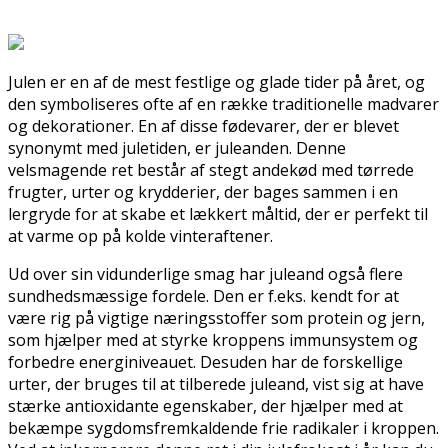
Julen er en af de mest festlige og glade tider på året, og
den symboliseres ofte af en række traditionelle madvarer
og dekorationer. En af disse fødevarer, der er blevet
synonymt med juletiden, er juleanden. Denne
velsmagende ret består af stegt andekød med tørrede
frugter, urter og krydderier, der bages sammen i en
lergryde for at skabe et lækkert måltid, der er perfekt til
at varme op på kolde vinteraftener.
Ud over sin vidunderlige smag har juleand også flere
sundhedsmæssige fordele. Den er f.eks. kendt for at
være rig på vigtige næringsstoffer som protein og jern,
som hjælper med at styrke kroppens immunsystem og
forbedre energiniveauet. Desuden har de forskellige
urter, der bruges til at tilberede juleand, vist sig at have
stærke antioxidante egenskaber, der hjælper med at
bekæmpe sygdomsfremkaldende frie radikaler i kroppen.