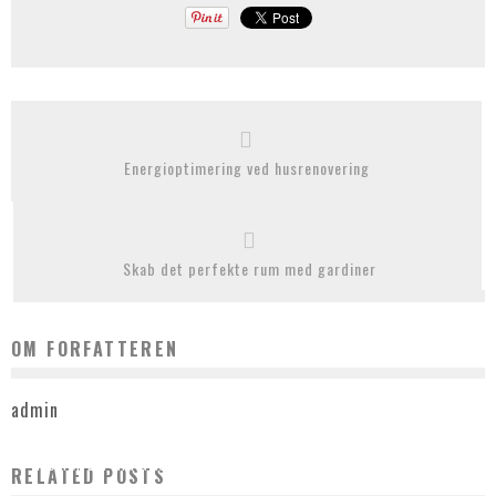
Energioptimering ved husrenovering
Skab det perfekte rum med gardiner
OM FORFATTEREN
admin
HVORFOR DET ER VIGTIGT AT TAGE DIN BIL TIL SERVICE PÅ ET AUTOVÆRKSTED I
RELATED POSTS
BALLERUP