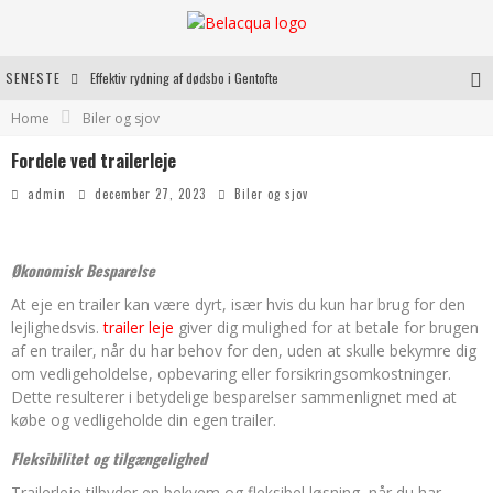
SENESTE
Effektiv rydning af dødsbo i Gentofte
Home
Biler og sjov
Oplev kvaliteten af rosévin til både hverdag og særlige øjeblikke
Fordele ved trailerleje
Vantinge Teknik: En Innovativ Løsning til Moderne Udfordringer
admin
december 27, 2023
Biler og sjov
Find de bedste dame Vandresko til dit næste eventyr
Økonomisk Besparelse
At eje en trailer kan være dyrt, især hvis du kun har brug for den
lejlighedsvis.
trailer leje
giver dig mulighed for at betale for brugen
af en trailer, når du har behov for den, uden at skulle bekymre dig
om vedligeholdelse, opbevaring eller forsikringsomkostninger.
Dette resulterer i betydelige besparelser sammenlignet med at
købe og vedligeholde din egen trailer.
Fleksibilitet og tilgængelighed
Trailerleje tilbyder en bekvem og fleksibel løsning, når du har