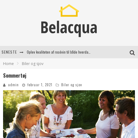
SENESTE
Oplev kvaliteten af rosévin til både hverdag og særlige øjeblikke
Home
Biler og sjov
Vantinge Teknik: En Innovativ Løsning til Moderne Udfordringer
Sommertøj
Find de bedste dame Vandresko til dit næste eventyr
admin
februar 1, 2021
Biler og sjov
Effektiv rydning af dødsbo i Gentofte