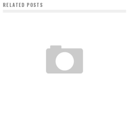
RELATED POSTS
VIGTIGHEDEN AF DE RETTE DÆK TIL DIN HONDA
admin
maj 6, 2025