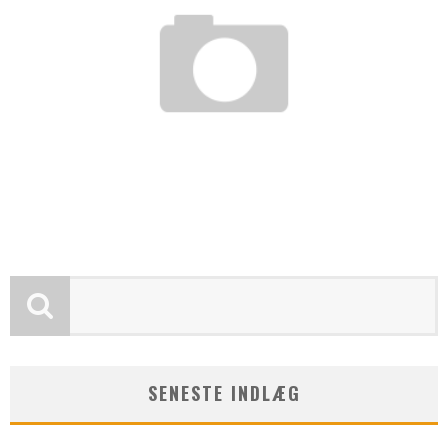
FORSTÅELSE AF KOBLINGSUDSKIFTNING
admin
maj 5, 2025
SENESTE INDLÆG