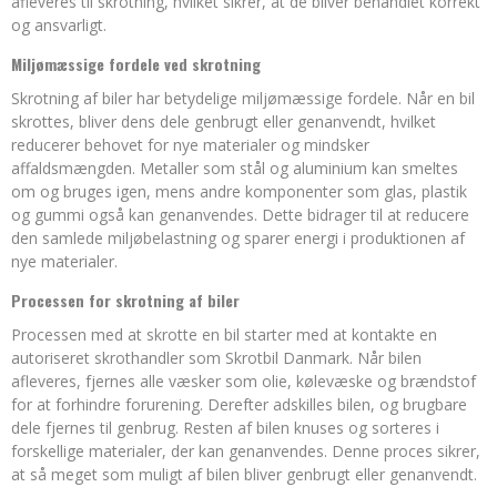
afleveres til skrotning, hvilket sikrer, at de bliver behandlet korrekt
og ansvarligt.
Miljømæssige fordele ved skrotning
Skrotning af biler har betydelige miljømæssige fordele. Når en bil
skrottes, bliver dens dele genbrugt eller genanvendt, hvilket
reducerer behovet for nye materialer og mindsker
affaldsmængden. Metaller som stål og aluminium kan smeltes
om og bruges igen, mens andre komponenter som glas, plastik
og gummi også kan genanvendes. Dette bidrager til at reducere
den samlede miljøbelastning og sparer energi i produktionen af
nye materialer.
Processen for skrotning af biler
Processen med at skrotte en bil starter med at kontakte en
autoriseret skrothandler som Skrotbil Danmark. Når bilen
afleveres, fjernes alle væsker som olie, kølevæske og brændstof
for at forhindre forurening. Derefter adskilles bilen, og brugbare
dele fjernes til genbrug. Resten af bilen knuses og sorteres i
forskellige materialer, der kan genanvendes. Denne proces sikrer,
at så meget som muligt af bilen bliver genbrugt eller genanvendt.