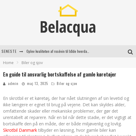
SENESTE
Oplev kvaliteten af rosévin til både hverdag og særlige øjeblikke
Home
Biler og sjov
Vantinge Teknik: En Innovativ Løsning til Moderne Udfordringer
En guide til ansvarlig bortskaffelse af gamle køretøjer
Find de bedste dame Vandresko til dit næste eventyr
admin
maj 13, 2025
Biler og sjov
Effektiv rydning af dødsbo i Gentofte
En skrotbil er et køretøj, der har nået slutningen af sin levetid og
ikke længere er egnet til brug på vejene. Det kan skyldes alder,
omfattende skader eller mekaniske problemer, der gør det
urentabelt at reparere. Når en bil når dette stadie, er det vigtigt at
bortskaffe den på en måde, der er både miljøvenlig og lovlig.
Skrotbil Danmark
tilbyder en løsning, hvor gamle biler kan