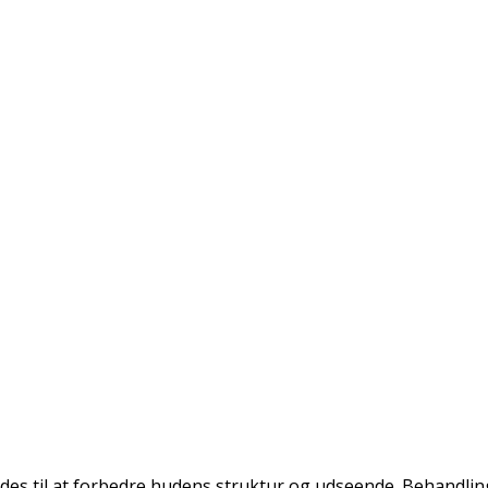
es til at forbedre hudens struktur og udseende. Behandling