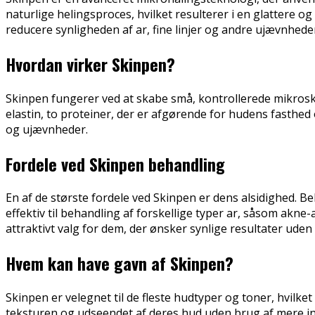
naturlige helingsproces, hvilket resulterer i en glattere 
reducere synligheden af ar, fine linjer og andre ujævnhede
Hvordan virker Skinpen?
Skinpen fungerer ved at skabe små, kontrollerede mikroska
elastin, to proteiner, der er afgørende for hudens fasthed
og ujævnheder.
Fordele ved Skinpen behandling
En af de største fordele ved Skinpen er dens alsidighed. 
effektiv til behandling af forskellige typer ar, såsom akne-
attraktivt valg for dem, der ønsker synlige resultater uden
Hvem kan have gavn af Skinpen?
Skinpen er velegnet til de fleste hudtyper og toner, hvilk
teksturen og udseendet af deres hud uden brug af mere inva