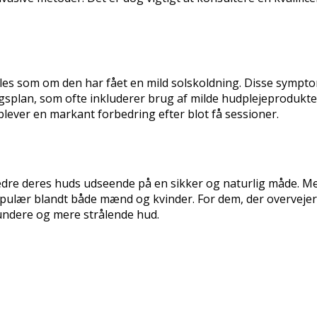
es som om den har fået en mild solskoldning. Disse symptom
ngsplan, som ofte inkluderer brug af milde hudplejeprodukte
lever en markant forbedring efter blot få sessioner.
bedre deres huds udseende på en sikker og naturlig måde. Me
ulær blandt både mænd og kvinder. For dem, der overvejer 
sundere og mere strålende hud.