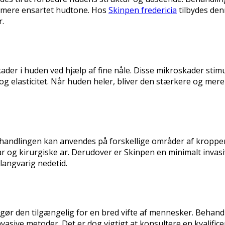
og mere ensartet hudtone. Hos
Skinpen fredericia
tilbydes den
r.
der i huden ved hjælp af fine nåle. Disse mikroskader stim
 og elasticitet. Når huden heler, bliver den stærkere og mer
Behandlingen kan anvendes på forskellige områder af kroppe
ar og kirurgiske ar. Derudover er Skinpen en minimalt invasiv
 langvarig nedetid.
et gør den tilgængelig for en bred vifte af mennesker. Behan
sive metoder. Det er dog vigtigt at konsultere en kvalificer