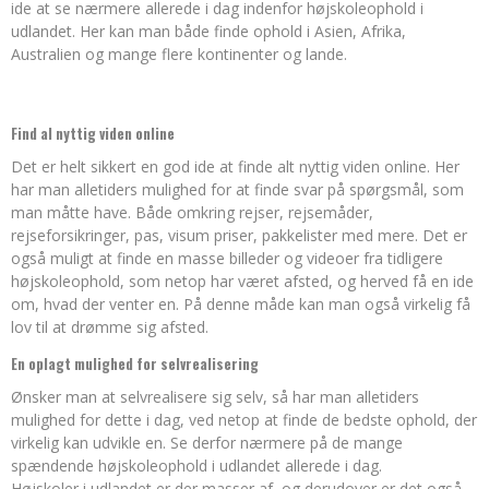
ide at se nærmere allerede i dag indenfor højskoleophold i
udlandet. Her kan man både finde ophold i Asien, Afrika,
Australien og mange flere kontinenter og lande.
Find al nyttig viden online
Det er helt sikkert en god ide at finde alt nyttig viden online. Her
har man alletiders mulighed for at finde svar på spørgsmål, som
man måtte have. Både omkring rejser, rejsemåder,
rejseforsikringer, pas, visum priser, pakkelister med mere. Det er
også muligt at finde en masse billeder og videoer fra tidligere
højskoleophold, som netop har været afsted, og herved få en ide
om, hvad der venter en. På denne måde kan man også virkelig få
lov til at drømme sig afsted.
En oplagt mulighed for selvrealisering
Ønsker man at selvrealisere sig selv, så har man alletiders
mulighed for dette i dag, ved netop at finde de bedste ophold, der
virkelig kan udvikle en. Se derfor nærmere på de mange
spændende højskoleophold i udlandet allerede i dag.
Højskoler i udlandet er der masser af, og derudover er det også