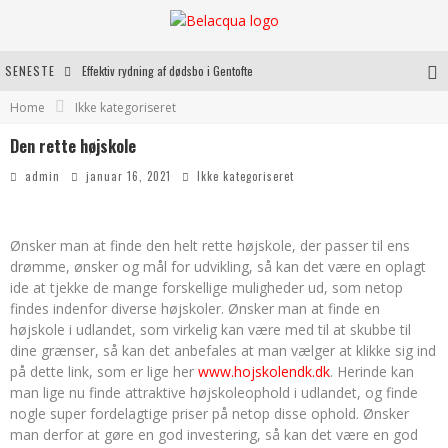
SENESTE
Effektiv rydning af dødsbo i Gentofte
Home
Ikke kategoriseret
Oplev kvaliteten af rosévin til både hverdag og særlige øjeblikke
Den rette højskole
Vantinge Teknik: En Innovativ Løsning til Moderne Udfordringer
admin
januar 16, 2021
Ikke kategoriseret
Find de bedste dame Vandresko til dit næste eventyr
Ønsker man at finde den helt rette højskole, der passer til ens
drømme, ønsker og mål for udvikling, så kan det være en oplagt
ide at tjekke de mange forskellige muligheder ud, som netop
findes indenfor diverse højskoler. Ønsker man at finde en
højskole i udlandet, som virkelig kan være med til at skubbe til
dine grænser, så kan det anbefales at man vælger at klikke sig ind
på dette link, som er lige her
www.hojskolendk.dk
. Herinde kan
man lige nu finde attraktive højskoleophold i udlandet, og finde
nogle super fordelagtige priser på netop disse ophold. Ønsker
man derfor at gøre en god investering, så kan det være en god