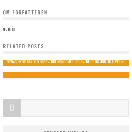
OM FORFATTEREN
admin
RELATED POSTS
HÅRPRODUKTER TIL KRØLLER
admin
juli 23, 2022
OPDAG NYDELSEN VED BEDØVENDE KONDOMER: PRISVENLIGE OG HURTIG LEVERING
admin
marts 30, 2024