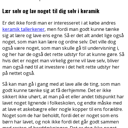
Lær selv og lav noget til dig selv i keramik
Er det ikke fordi man er interesseret i at købe andres
keramik tallerkener
, men fordi man godt kunne tænke
sig at lære og lave ens egne. Så er det alt andet lige også
noget, som man kan lære og ordne selv. Det ville dog
også være noget, som man skulle gå til undervisning i,
og her har de også det rette udstyr for at kunne gøre. Så
hvis det er noget man virkelig gerne vil lave selv, bliver
man også nød til at investere i det helt rette udstyr her
på nettet også.
Så kan man gå i gang med at lave alle de ting, som man
godt kunne tænke sig at få derhjemme. Det er ikke
sikkert ikke uhørt, at man på et eller andet tidspunkt har
lavet noget lignende i folkeskolen, og endte måske med
at lave et askebægre eller nogle kopper til ens forældre.
Noget som de har beholdt, fordi det er noget som ens
børn har lavet, og nok ikke fordi det går godt sammen