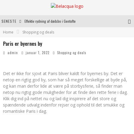
SENESTE
Effektiv rydning af dødsbo i Gentofte
Home
Shopping og deals
Oplev kvaliteten af rosévin til både hverdag og særlige øjeblikke
Paris er byernes by
Vantinge Teknik: En Innovativ Løsning til Moderne Udfordringer
admin
januar 1, 2022
Shopping og deals
Find de bedste dame Vandresko til dit næste eventyr
Det er ikke for sjovt at Paris bliver kaldt for byernes by. Det er
netop en rigtig god by, som har så meget forskellige at byde på,
og kan man derfor lide at være på storbysferie, så finder man
netop nu rigtig gode muligheder for at finde den rette ferie i dag.
Klik dig ind på nettet nu og lad dig inspirere af det store og
spændende udvalg indenfor rejser og ophold til det smukke og
romantiske Paris i dag.