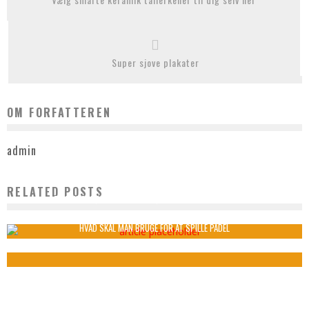
Super sjove plakater
OM FORFATTEREN
admin
RELATED POSTS
TRÆNINGSTØJ TIL MÆND ER NØGLEN TIL EFFEKTIV TRÆNING
admin
april 8, 2025
HVAD SKAL MAN BRUGE FOR AT SPILLE PADEL
admin
maj 8, 2023