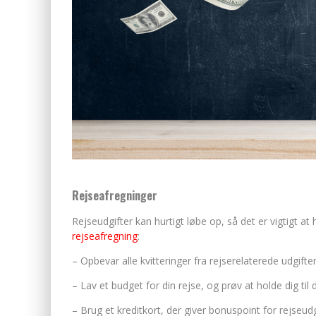
Rejseafregninger
Rejseudgifter kan hurtigt løbe op, så det er vigtigt at h
rejseafregning
:
– Opbevar alle kvitteringer fra rejserelaterede udgifte
– Lav et budget for din rejse, og prøv at holde dig til
– Brug et kreditkort, der giver bonuspoint for rejseudg