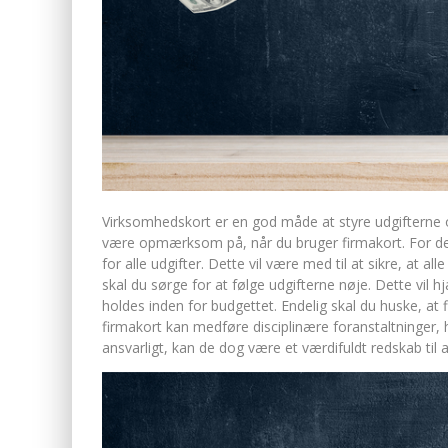
Virksomhedskort er en god måde at styre udgifterne og
være opmærksom på, når du bruger firmakort. For det
for alle udgifter. Dette vil være med til at sikre, at a
skal du sørge for at følge udgifterne nøje. Dette vil h
holdes inden for budgettet. Endelig skal du huske, at f
firmakort kan medføre disciplinære foranstaltninger,
ansvarligt, kan de dog være et værdifuldt redskab til 