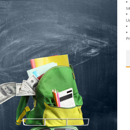
sæ
Ud
P