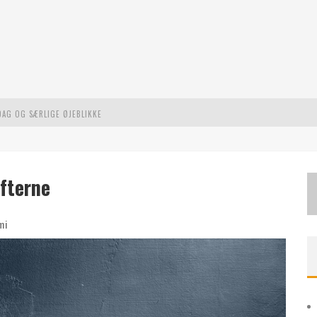
DAG OG SÆRLIGE ØJEBLIKKE
L MODERNE UDFORDRINGER
STE EVENTYR
ifterne
mi