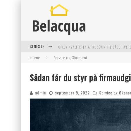
OPLEV KVALITETEN AF ROSÉVIN TIL BÅDE HVER
SENESTE
Home
Service og Økonomi
VANTINGE TEKNIK: EN INNOVATIV LØSNING TI
FIND DE BEDSTE DAME VANDRESKO TIL DIT NÆ
Sådan får du styr på firmaudg
EFFEKTIV RYDNING AF DØDSBO I GENTOFTE
admin
september 9, 2022
Service og Økono