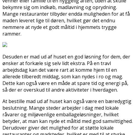
venner eller familie til en hyggelig aften, uden at skulle
bekymre sig om indkøb, madlavning og oprydning.
Mange restauranter tilbyder endda muligheden for at få
maden leveret lige til døren, hvilket gør det endnu
nemmere at nyde et godt måltid i hjemmets trygge
rammer.
Desuden er mad ud af huset en god løsning for dem, der
ønsker at forkæle sig selv lidt ekstra. På en travl
arbejdsdag kan det være rart at komme hjem til en
allerede tilberedt middag, som kan nydes i ro og mag.
Dette kan også være en måde at spare tid og energi på,
så der er overskud til andre aktiviteter i hverdagen.
At bestille mad ud af huset kan også være en bæredygtig
beslutning. Mange steder arbejder i dag med lokale
råvarer og miljøvenlige emballageløsninger, hvilket
betyder, at man kan nyde et måltid med god samvittighed.
Derudover giver det mulighed for at støtte lokale
restauranter og madsteder, hvilket er med til at styrke