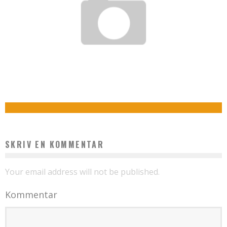
HVAD DU BØR VIDE OM BÅDLIFTE OG FLYDEDOKS, FØR DU KØBER DEM
admin
august 4, 2023
DERFOR SKAL DU TAGE UD OG SE HÅNDBOLD
admin
oktober 25, 2022
SKRIV EN KOMMENTAR
Your email address will not be published.
Kommentar