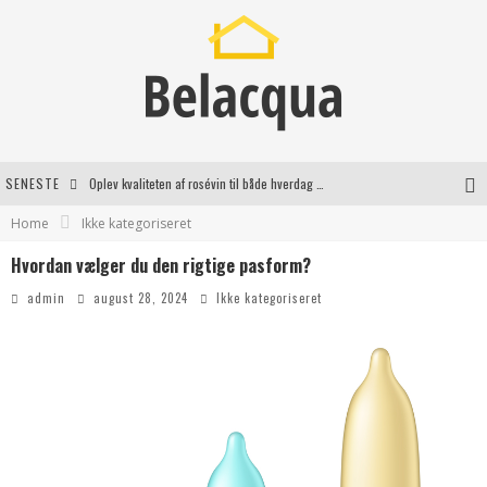
SENESTE
Oplev kvaliteten af rosévin til både hverdag og særlige øjeblikke
Home
Ikke kategoriseret
Vantinge Teknik: En Innovativ Løsning til Moderne Udfordringer
Hvordan vælger du den rigtige pasform?
Find de bedste dame Vandresko til dit næste eventyr
admin
august 28, 2024
Ikke kategoriseret
Effektiv rydning af dødsbo i Gentofte