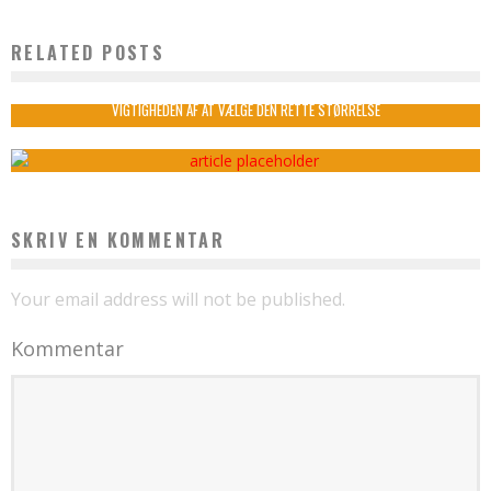
RELATED POSTS
HVAD ER NORDIC KOMBUCHA?
admin
april 2, 2023
VIGTIGHEDEN AF AT VÆLGE DEN RETTE STØRRELSE
admin
februar 21, 2025
SKRIV EN KOMMENTAR
Your email address will not be published.
Kommentar