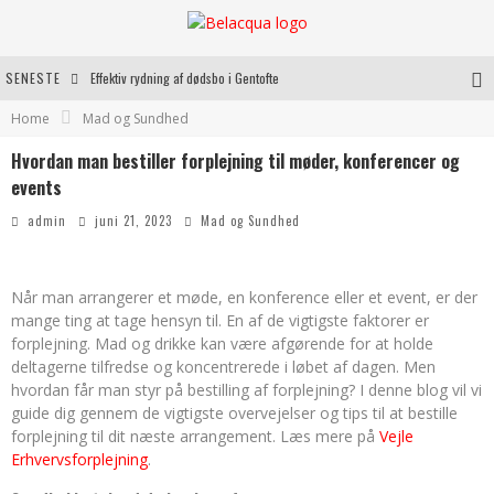
SENESTE
Effektiv rydning af dødsbo i Gentofte
Home
Mad og Sundhed
Oplev kvaliteten af rosévin til både hverdag og særlige øjeblikke
Hvordan man bestiller forplejning til møder, konferencer og
Vantinge Teknik: En Innovativ Løsning til Moderne Udfordringer
events
Find de bedste dame Vandresko til dit næste eventyr
admin
juni 21, 2023
Mad og Sundhed
Når man arrangerer et møde, en konference eller et event, er der
mange ting at tage hensyn til. En af de vigtigste faktorer er
forplejning. Mad og drikke kan være afgørende for at holde
deltagerne tilfredse og koncentrerede i løbet af dagen. Men
hvordan får man styr på bestilling af forplejning? I denne blog vil vi
guide dig gennem de vigtigste overvejelser og tips til at bestille
forplejning til dit næste arrangement. Læs mere på
Vejle
Erhvervsforplejning
.