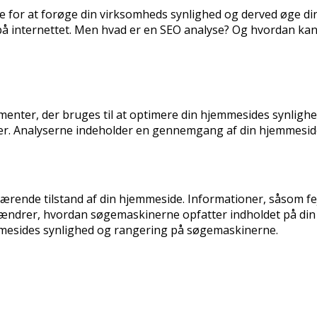
nde for at forøge din virksomheds synlighed og derved øge di
på internettet. Men hvad er en SEO analyse? Og hvordan ka
menter, der bruges til at optimere din hjemmesides synligh
r. Analyserne indeholder en gennemgang af din hjemmesides 
rende tilstand af din hjemmeside. Informationer, såsom fe
ndrer, hvordan søgemaskinerne opfatter indholdet på din s
mmesides synlighed og rangering på søgemaskinerne.