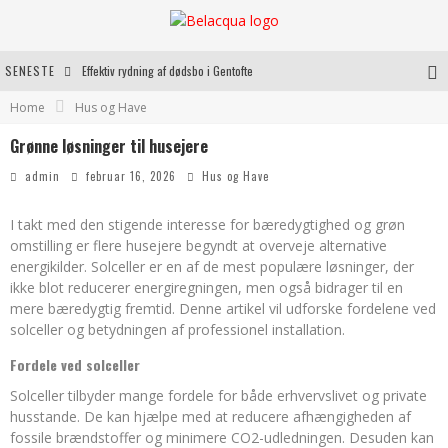
SENESTE
Effektiv rydning af dødsbo i Gentofte
Home
Hus og Have
Oplev kvaliteten af rosévin til både hverdag og særlige øjeblikke
Grønne løsninger til husejere
Vantinge Teknik: En Innovativ Løsning til Moderne Udfordringer
admin
februar 16, 2026
Hus og Have
Find de bedste dame Vandresko til dit næste eventyr
I takt med den stigende interesse for bæredygtighed og grøn
omstilling er flere husejere begyndt at overveje alternative
energikilder. Solceller er en af de mest populære løsninger, der
ikke blot reducerer energiregningen, men også bidrager til en
mere bæredygtig fremtid. Denne artikel vil udforske fordelene ved
solceller og betydningen af professionel installation.
Fordele ved solceller
Solceller tilbyder mange fordele for både erhvervslivet og private
husstande. De kan hjælpe med at reducere afhængigheden af
fossile brændstoffer og minimere CO2-udledningen. Desuden kan