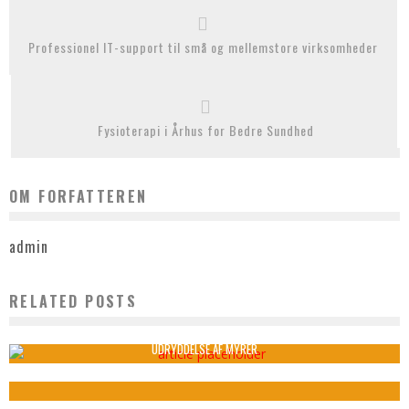
Professionel IT-support til små og mellemstore virksomheder
Fysioterapi i Århus for Bedre Sundhed
OM FORFATTEREN
admin
RELATED POSTS
ALT TIL AT BEKÆMPE INSEKTER MED NU
admin
august 13, 2021
UDRYDDELSE AF MYRER
admin
oktober 12, 2021