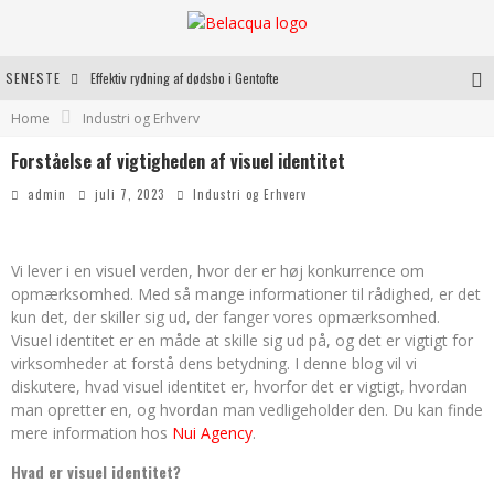
SENESTE
Effektiv rydning af dødsbo i Gentofte
Home
Industri og Erhverv
Oplev kvaliteten af rosévin til både hverdag og særlige øjeblikke
Forståelse af vigtigheden af visuel identitet
Vantinge Teknik: En Innovativ Løsning til Moderne Udfordringer
admin
juli 7, 2023
Industri og Erhverv
Find de bedste dame Vandresko til dit næste eventyr
Vi lever i en visuel verden, hvor der er høj konkurrence om
opmærksomhed. Med så mange informationer til rådighed, er det
kun det, der skiller sig ud, der fanger vores opmærksomhed.
Visuel identitet er en måde at skille sig ud på, og det er vigtigt for
virksomheder at forstå dens betydning. I denne blog vil vi
diskutere, hvad visuel identitet er, hvorfor det er vigtigt, hvordan
man opretter en, og hvordan man vedligeholder den. Du kan finde
mere information hos
Nui Agency
.
Hvad er visuel identitet?