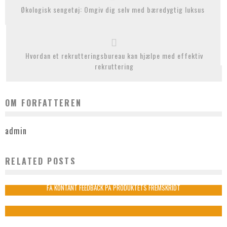
Økologisk sengetøj: Omgiv dig selv med bæredygtig luksus
Hvordan et rekrutteringsbureau kan hjælpe med effektiv
rekruttering
OM FORFATTEREN
admin
RELATED POSTS
BRUG EVENT BUREAU TIL PLANLÆGNING AF JULEFROKOST
admin
juni 21, 2023
FÅ KONTANT FEEDBACK PÅ PRODUKTETS FREMSKRIDT
admin
november 10, 2020