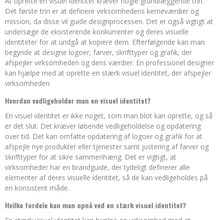
At oprette en visuel identitet kræver nogle grundlæggende trin.
Det første trin er at definere virksomhedens kerneværdier og
mission, da disse vil guide designprocessen. Det er også vigtigt at
undersøge de eksisterende konkurrenter og deres visuelle
identiteter for at undgå at kopiere dem. Efterfølgende kan man
begynde at designe logoer, farver, skrifttyper og grafik, der
afspejler virksomheden og dens værdier. En professionel designer
kan hjælpe med at oprette en stærk visuel identitet, der afspejler
virksomheden.
Hvordan vedligeholder man en visuel identitet?
En visuel identitet er ikke noget, som man blot kan oprette, og så
er det slut. Det kræver løbende vedligeholdelse og opdatering
over tid. Det kan omfatte opdatering af logoer og grafik for at
afspejle nye produkter eller tjenester samt justering af farver og
skrifttyper for at sikre sammenhæng. Det er vigtigt, at
virksomheder har en brandguide, der tydeligt definerer alle
elementer af deres visuelle identitet, så de kan vedligeholdes på
en konsistent måde.
Hvilke fordele kan man opnå ved en stærk visuel identitet?