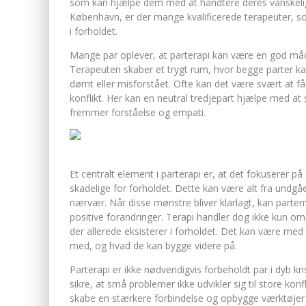
som kan hjælpe dem med at håndtere deres vanskeligh
København, er der mange kvalificerede terapeuter, s
i forholdet.
Mange par oplever, at parterapi kan være en god måde
Terapeuten skaber et trygt rum, hvor begge parter kan
dømt eller misforstået. Ofte kan det være svært at få 
konflikt. Her kan en neutral tredjepart hjælpe med at 
fremmer forståelse og empati.
Et centralt element i parterapi er, at det fokuserer p
skadelige for forholdet. Dette kan være alt fra undgåe
nærvær. Når disse mønstre bliver klarlagt, kan par
positive forandringer. Terapi handler dog ikke kun om
der allerede eksisterer i forholdet. Det kan være med 
med, og hvad de kan bygge videre på.
Parterapi er ikke nødvendigvis forbeholdt par i dyb 
sikre, at små problemer ikke udvikler sig til store konf
skabe en stærkere forbindelse og opbygge værktøjer t