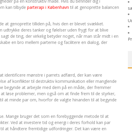
eder på en konstruktiv måde. Hvis du befinder dig i
om kan tilbyde
parterapi i København
til at genoprette balancen
sæ
Ud
 at genoprette tilliden på, hvis den er blevet svækket.
 udtrykke deres tanker og følelser uden frygt for at blive
sagt de ting, der virkelig betyder noget, når man står midt i en
P
skabe en bro mellem parterne og facilitere en dialog, der
å at identificere mønstre i parrets adfærd, der kan være
lse af konflikter til destruktiv kommunikation eller manglende
terne begynde at arbejde med dem på en måde, der fremmer
 at løse problemer, men også om at finde frem til de styrker,
til at minde par om, hvorfor de valgte hinanden til at begynde
krise. Mange bruger det som en forebyggende metode til at
likter. Ved at investere tid og energi i deres forhold kan par
il at håndtere fremtidige udfordringer. Det kan være en