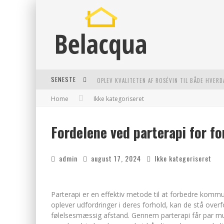
SENESTE
OPLEV KVALITETEN AF ROSÉVIN TIL BÅDE HVERD
Home
Ikke kategoriseret
VANTINGE TEKNIK: EN INNOVATIV LØSNING TIL
FIND DE BEDSTE DAME VANDRESKO TIL DIT NÆS
Fordelene ved parterapi for fo
EFFEKTIV RYDNING AF DØDSBO I GENTOFTE
admin
august 17, 2024
Ikke kategoriseret
Parterapi er en effektiv metode til at forbedre komm
oplever udfordringer i deres forhold, kan de stå ove
følelsesmæssig afstand. Gennem parterapi får par m