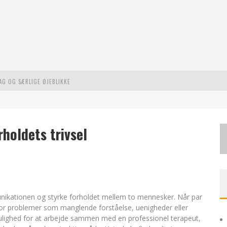
AG OG SÆRLIGE ØJEBLIKKE
 MODERNE UDFORDRINGER
TE EVENTYR
rholdets trivsel
unikationen og styrke forholdet mellem to mennesker. Når par
rfor problemer som manglende forståelse, uenigheder eller
ulighed for at arbejde sammen med en professionel terapeut,