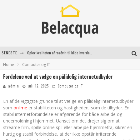
SENESTE
Oplev kvaliteten af rosévin til både hverdag og særlige øjeblikke
Home
Computer og IT
Vantinge Teknik: En Innovativ Løsning til Moderne Udfordringer
Fordelene ved at vælge en pålidelig internetudbyder
Find de bedste dame Vandresko til dit næste eventyr
admin
juli 12, 2025
Computer og IT
Effektiv rydning af dødsbo i Gentofte
En af de vigtigste grunde til at vælge en pålidelig internetudbyder
som
onlime
er stabiliteten og hastigheden, som de tilbyder. En
stabil internetforbindelse er afgørende for både arbejde og
underholdning i hjemmet. Uanset om det drejer sig om at
streame film, spille online spil eller arbejde hjemmefra, sikrer en
hurtig og stabil forbindelse, at der ikke opstår irriterende