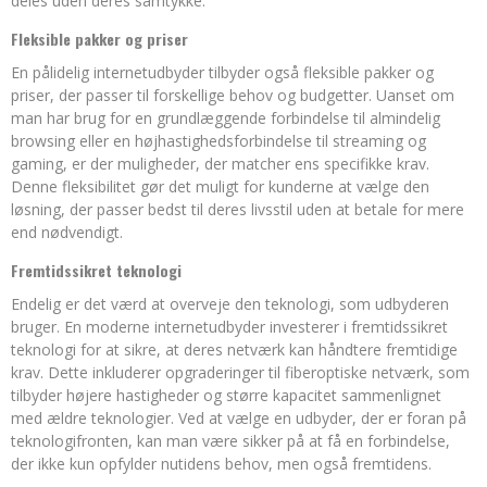
deles uden deres samtykke.
Fleksible pakker og priser
En pålidelig internetudbyder tilbyder også fleksible pakker og
priser, der passer til forskellige behov og budgetter. Uanset om
man har brug for en grundlæggende forbindelse til almindelig
browsing eller en højhastighedsforbindelse til streaming og
gaming, er der muligheder, der matcher ens specifikke krav.
Denne fleksibilitet gør det muligt for kunderne at vælge den
løsning, der passer bedst til deres livsstil uden at betale for mere
end nødvendigt.
Fremtidssikret teknologi
Endelig er det værd at overveje den teknologi, som udbyderen
bruger. En moderne internetudbyder investerer i fremtidssikret
teknologi for at sikre, at deres netværk kan håndtere fremtidige
krav. Dette inkluderer opgraderinger til fiberoptiske netværk, som
tilbyder højere hastigheder og større kapacitet sammenlignet
med ældre teknologier. Ved at vælge en udbyder, der er foran på
teknologifronten, kan man være sikker på at få en forbindelse,
der ikke kun opfylder nutidens behov, men også fremtidens.