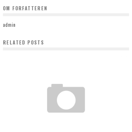
OM FORFATTEREN
admin
RELATED POSTS
FORSTÅELSE AF LASERTONERE TIL IT INTERESSEREDE
admin
december 24, 2025