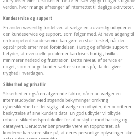
afbrydelser eller forsinkelser. Dette er især vigtigt i dagens digitale
verden, hvor mange afhænger af internettet til daglige aktiviteter.
Kundeservice og support
En anden væsentlig fordel ved at vælge en troværdig udbyder er
den kundeservice og support, som følger med. At have adgang til
en kompetent kundeservice kan gøre en stor forskel, når der
opstår problemer med forbindelsen. Hurtig og effektiv support
betyder, at eventuelle problemer kan løses hurtigt, hvilket
minimerer nedetid og frustration. Dette niveau af service er
noget, som mange kunder sætter stor pris på, da det giver
tryghed i hverdagen.
Sikkerhed og privatliv
Sikkerhed er også en afgørende faktor, når man vælger en
internetudbyder. Med stigende bekymringer omkring
cybersikkerhed er det vigtigt at vælge en udbyder, der prioriterer
beskyttelse af sine kunders data. En god udbyder vil tilbyde
robuste sikkerhedsprotokoller for at beskytte mod hacking og
datatyveri. Derudover bør privatliv være en topprioritet, så
kunderne kan være sikre på, at deres personlige oplysninger ikke