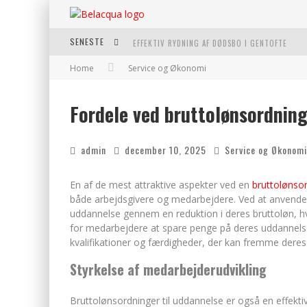
SENESTE
EFFEKTIV RYDNING AF DØDSBO I GENTOFTE
Home
Service og Økonomi
OPLEV KVALITETEN AF ROSÉVIN TIL BÅDE HVERD
VANTINGE TEKNIK: EN INNOVATIV LØSNING TIL
Fordele ved bruttolønsordning
FIND DE BEDSTE DAME VANDRESKO TIL DIT NÆS
admin
december 10, 2025
Service og Økonomi
En af de mest attraktive aspekter ved en
bruttolønsor
både arbejdsgivere og medarbejdere. Ved at anvende
uddannelse gennem en reduktion i deres bruttoløn, hvi
for medarbejdere at spare penge på deres uddannel
kvalifikationer og færdigheder, der kan fremme deres 
Styrkelse af medarbejderudvikling
Bruttolønsordninger til uddannelse er også en effekti