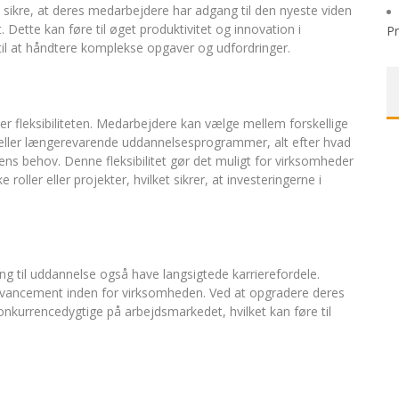
ikre, at deres medarbejdere har adgang til den nyeste viden
 Dette kan føre til øget produktivitet og innovation i
P
il at håndtere komplekse opgaver og udfordringer.
er fleksibiliteten. Medarbejdere kan vælge mellem forskellige
er eller længerevarende uddannelsesprogrammer, alt efter hvad
ens behov. Denne fleksibilitet gør det muligt for virksomheder
ller eller projekter, hvilket sikrer, at investeringerne i
g til uddannelse også have langsigtede karrierefordele.
avancement inden for virksomheden. Ved at opgradere deres
kurrencedygtige på arbejdsmarkedet, hvilket kan føre til