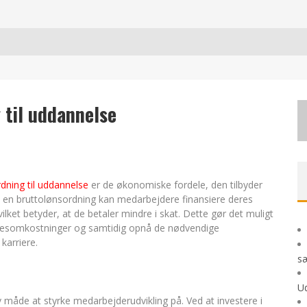
AG OG SÆRLIGE ØJEBLIKKE
 MODERNE UDFORDRINGER
 til uddannelse
TE EVENTYR
dning til uddannelse
er de økonomiske fordele, den tilbyder
 en bruttolønsordning kan medarbejdere finansiere deres
lket betyder, at de betaler mindre i skat. Dette gør det muligt
sesomkostninger og samtidig opnå de nødvendige
karriere.
sæ
Ud
v måde at styrke medarbejderudvikling på. Ved at investere i