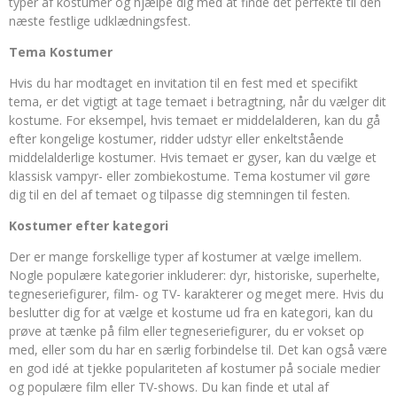
typer af kostumer og hjælpe dig med at finde det perfekte til den
næste festlige udklædningsfest.
Tema Kostumer
Hvis du har modtaget en invitation til en fest med et specifikt
tema, er det vigtigt at tage temaet i betragtning, når du vælger dit
kostume. For eksempel, hvis temaet er middelalderen, kan du gå
efter kongelige kostumer, ridder udstyr eller enkeltstående
middelalderlige kostumer. Hvis temaet er gyser, kan du vælge et
klassisk vampyr- eller zombiekostume. Tema kostumer vil gøre
dig til en del af temaet og tilpasse dig stemningen til festen.
Kostumer efter kategori
Der er mange forskellige typer af kostumer at vælge imellem.
Nogle populære kategorier inkluderer: dyr, historiske, superhelte,
tegneseriefigurer, film- og TV- karakterer og meget mere. Hvis du
beslutter dig for at vælge et kostume ud fra en kategori, kan du
prøve at tænke på film eller tegneseriefigurer, du er vokset op
med, eller som du har en særlig forbindelse til. Det kan også være
en god idé at tjekke populariteten af kostumer på sociale medier
og populære film eller TV-shows. Du kan finde et utal af