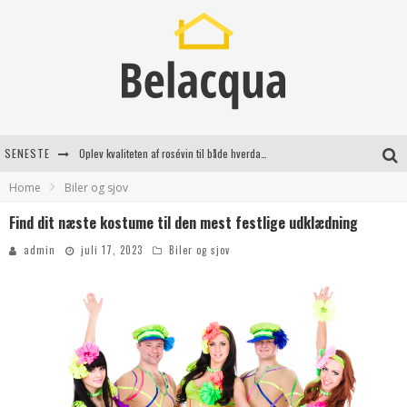
Oplev kvaliteten af rosévin til både hverdag og særlige øjeblikke
SENESTE
Home
Biler og sjov
Vantinge Teknik: En Innovativ Løsning til Moderne Udfordringer
Find dit næste kostume til den mest festlige udklædning
Find de bedste dame Vandresko til dit næste eventyr
admin
juli 17, 2023
Biler og sjov
Effektiv rydning af dødsbo i Gentofte