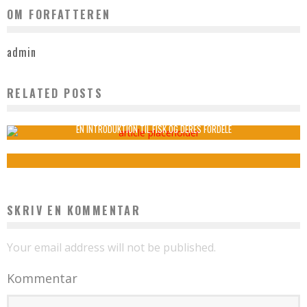
OM FORFATTEREN
admin
RELATED POSTS
EN VERDEN AF SAMLEKORT
admin
august 30, 2025
EN INTRODUKTION TIL FISK OG DERES FORDELE
admin
december 15, 2022
SKRIV EN KOMMENTAR
Your email address will not be published.
Kommentar