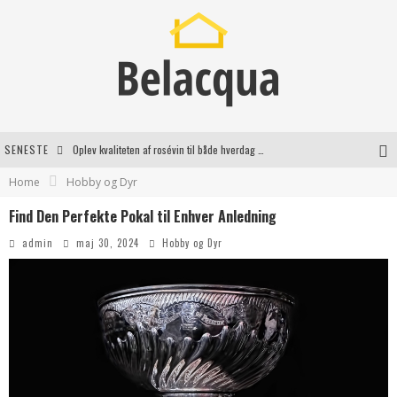
SENESTE
Oplev kvaliteten af rosévin til både hverdag og særlige øjeblikke
Home
Hobby og Dyr
Vantinge Teknik: En Innovativ Løsning til Moderne Udfordringer
Find Den Perfekte Pokal til Enhver Anledning
Find de bedste dame Vandresko til dit næste eventyr
admin
maj 30, 2024
Hobby og Dyr
Effektiv rydning af dødsbo i Gentofte