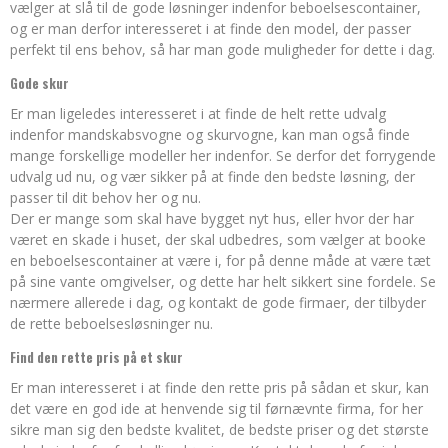
vælger at slå til de gode løsninger indenfor beboelsescontainer,
og er man derfor interesseret i at finde den model, der passer
perfekt til ens behov, så har man gode muligheder for dette i dag.
Gode skur
Er man ligeledes interesseret i at finde de helt rette udvalg
indenfor mandskabsvogne og skurvogne, kan man også finde
mange forskellige modeller her indenfor. Se derfor det forrygende
udvalg ud nu, og vær sikker på at finde den bedste løsning, der
passer til dit behov her og nu.
Der er mange som skal have bygget nyt hus, eller hvor der har
været en skade i huset, der skal udbedres, som vælger at booke
en beboelsescontainer at være i, for på denne måde at være tæt
på sine vante omgivelser, og dette har helt sikkert sine fordele. Se
nærmere allerede i dag, og kontakt de gode firmaer, der tilbyder
de rette beboelsesløsninger nu.
Find den rette pris på et skur
Er man interesseret i at finde den rette pris på sådan et skur, kan
det være en god ide at henvende sig til førnævnte firma, for her
sikre man sig den bedste kvalitet, de bedste priser og det største