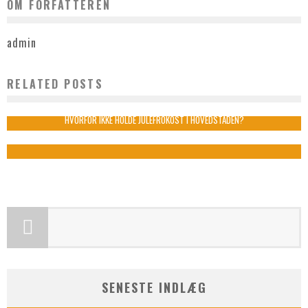
OM FORFATTEREN
admin
RELATED POSTS
VESTKYSTEN
admin
januar 18, 2021
HVORFOR IKKE HOLDE JULEFROKOST I HOVEDSTADEN?
admin
oktober 14, 2022
SENESTE INDLÆG