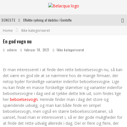
SENESTE
Effektiv rydning af dødsbo i Gentofte
Home
Ikke kategoriseret
Oplev kvaliteten af rosévin til både hverdag og særlige øjeblikke
En god vogn nu
Vantinge Teknik: En Innovativ Løsning til Moderne Udfordringer
admin
februar 18, 2021
Ikke kategoriseret
Find de bedste dame Vandresko til dit næste eventyr
Er man interesseret i at finde den rette beboelsesvogn nu, så kan
det være en god ide at se nærmere hos de mange firmaer, der
netop byder forskellige varianter indenfor beboelsesvogne. Lige
nu kan finde en masse forskellige størrelser og varianter indenfor
beboelsesvogne i dag ved at tjekke dette link ud, som findes lige
her
beboelsesvogn
. Herinde finder man i dag det store og
spændende udvalg, og man kan både finde en simpel
beboelsesvogn, men også en større beboelsescontainer, så
uanset, hvad man er interesseret i, så er der gode muligheder for
at finde det rette udvalg allerede i dag. Der er flere og flere, der